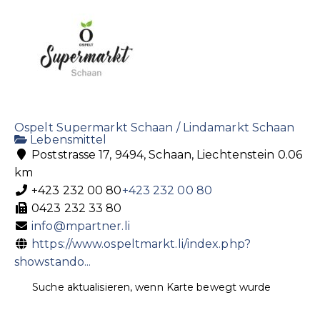
Getränke
Verkaufsautomaten
Krestisweg 2, 9495 Triesen
+423 392 41 85
+423 392 41 85
+423 392 41 86
riesen@riesen.li
http://www.riesen.li
Kaffee u. Kaffeemaschinen
Ospelt Supermarkt Schaan / Lindamarkt Schaan
Lebensmittel
Poststrasse 17, 9494, Schaan, Liechtenstein
0.06
km
+423 232 00 80
+423 232 00 80
0423 232 33 80
info@mpartner.li
https://www.ospeltmarkt.li/index.php?
Schächle AG
showstando...
Getränke
Spirituosen
Churerstrasse 10, 9485 Nendeln
Suche aktualisieren, wenn Karte bewegt wurde
+423 377 17 77
+423 377 17 77