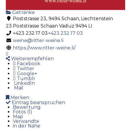
Getränke
Poststrasse 23, 9494 Schaan, Liechtenstein
23 Poststrasse
Schaan
Vaduz
9494
LI
+423 232 17 03
+423 232 17 03
weine@ritter-weine.li
https://www.ritter-weine.li/
Weiterempfehlen
Facebook
Twitter
Google+
Tumblr
LinkedIn
Mail
Merken
Eintrag beanspruchen
Bewertung
Fotos (1)
Map
Verwandte
in der Nähe