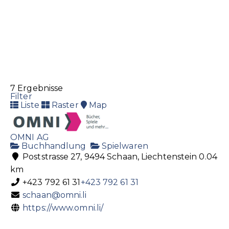
Mövenpick Wein Schweiz AG / Weinkeller
Liechtenstein
7 Ergebnisse
Getränke
Filter
Schwefelstrasse 14, 9490 Vaduz, Liechtenstein
Liste
Raster
Map
+423 232 78 00
+423 232 78 00
+423 232 78 01
OMNI AG
liechtenstein@moevenpick-wein.ch
Buchhandlung
Spielwaren
https://www.moevenpick-
Poststrasse 27, 9494 Schaan, Liechtenstein
0.04
wein.com/de/moevenpick-w...
km
+423 792 61 31
+423 792 61 31
schaan@omni.li
https://www.omni.li/
Riesen AG