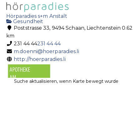
392 55 22
392 55 22
392 55 23
Hörparadies s+m Anstalt
s.gantner@stielundbluete.li
Gesundheit
http://stilundbluete.li/
Poststrasse 33, 9494 Schaan, Liechtenstein
0.62
km
231 44 44
231 44 44
m.doenni@hoerparadies.li
http://hoerparadies.li
Suche aktualisieren, wenn Karte bewegt wurde
Apotheke am Postplatz
Apotheke
Gesundheit
Postplatz 2, 9494 Schaan, Liechtenstein
0.62
km