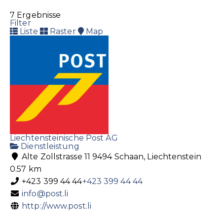
La Bonboniera
Dekoration
Geschenkartikel
7 Ergebnisse
Landstrasse 20, 9494 Schaan
Filter
Liste
Raster
Map
+423 233 14 04
+423 233 14 04
elisabeth@labonboniera.li
http://www.labonboniera.li
Haushalts- u. Geschenksartikel
La Casa Interiors
Dekoration
Inneneinrichtung
Landstrasse 76, 9495 Triesen
+423 392 10 01
+423 392 10 01
Liechtensteinische Post AG
info@lacasa.li
Dienstleistung
http://www.lacasa.li
Alte Zollstrasse 11 9494 Schaan, Liechtenstein
0.57 km
+423 399 44 44
+423 399 44 44
stil & blüte
info@post.li
Dekoration
Floristik
http://www.post.li
Landstrasse 236, 9495 Triesen