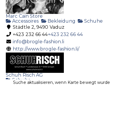
Marc Cain Store
Accessoires
Bekleidung
Schuhe
Städtle 2, 9490 Vaduz
+423 232 66 44
+423 232 66 44
info@brogle-fashion.li
http://www.brogle-fashion.li/
Schuh Risch AG
Schuhe
Suche aktualisieren, wenn Karte bewegt wurde
Landstrasse 31, 9494 Schaan, Liechtenstein
+423 237 59 00
+423 237 59 00
+423 237 59 09
risch@schuhrisch.li
https://www.schuhrisch.li/