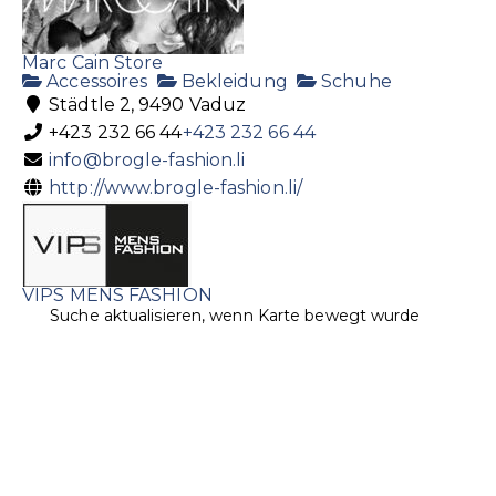
Marc Cain Store
Accessoires
Bekleidung
Schuhe
Städtle 2, 9490 Vaduz
+423 232 66 44
+423 232 66 44
info@brogle-fashion.li
http://www.brogle-fashion.li/
VIPS MENS FASHION
Bekleidung
Schuhe
Suche aktualisieren, wenn Karte bewegt wurde
Im St&auml
+423 232 79 22
+423 232 79 22
+423 232 79 04
info@vips.li
http://www.vips.li