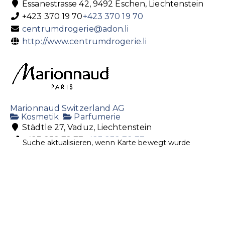
Essanestrasse 42, 9492 Eschen, Liechtenstein
+423 370 19 70
+423 370 19 70
centrumdrogerie@adon.li
http://www.centrumdrogerie.li
Marionnaud Switzerland AG
Kosmetik
Parfumerie
Städtle 27, Vaduz, Liechtenstein
+423 232 72 77
+423 232 72 77
Suche aktualisieren, wenn Karte bewegt wurde
1001@marionnaud.ch
https://www.marionnaud.ch/de/