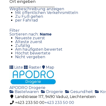
Wegbeschreibung anzeigen
Mit öffentlichen Verkehrsmitteln
Zu Fuß gehen
per Fahrrad
Filter
Name
Sortieren nach:
Neueste zuerst
Älteste zuerst
Zufällig
Am häufigsten bewertet
Höchst bewertete
Nicht vergeben
Liste
Raster
Map
APODRO Drogerie
Bastelwaren
Drogerie
Gesundheit
Ko
Landstrasse 117, 9490 Vaduz, Liechtenstein
+423 233 50 00
+423 233 50 00