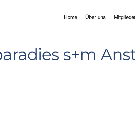
Home
Über uns
Mitgliede
aradies s+m Anst