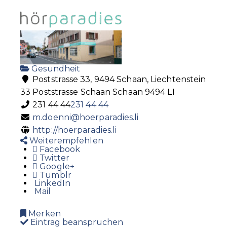
Gesundheit
Poststrasse 33, 9494 Schaan, Liechtenstein
33 Poststrasse
Schaan
Schaan
9494
LI
231 44 44
231 44 44
m.doenni@hoerparadies.li
http://hoerparadies.li
Weiterempfehlen
Facebook
Twitter
Google+
Tumblr
LinkedIn
Mail
Merken
Eintrag beanspruchen