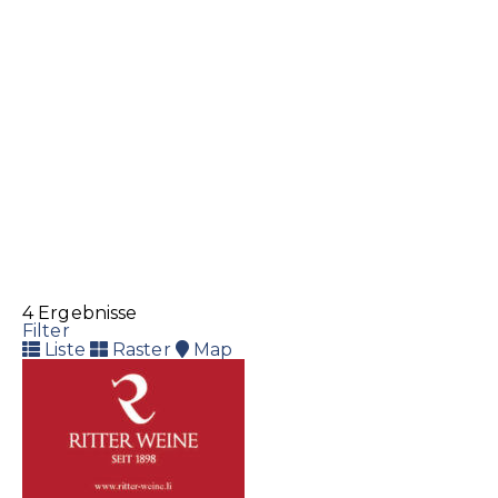
Spielplus Anstalt
Buchhandlung
Spielwaren
Herrengasse 1, 9490 Vaduz
+423 230 07 07
+423 230 07 07
info@spielplus.li
http://www.spielplus.li
4 Ergebnisse
Filter
Liste
Raster
Map