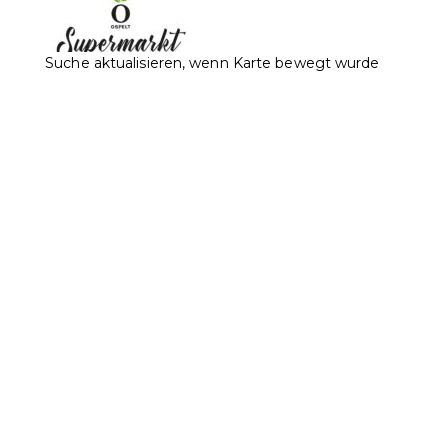
Suche aktualisieren, wenn Karte bewegt wurde
Ospelt Supermarkt Schaan / Lindamarkt Schaan
Lebensmittel
Poststrasse 17, 9494, Schaan, Liechtenstein
0.1
km
+423 232 00 80
+423 232 00 80
0423 232 33 80
info@mpartner.li
https://www.ospeltmarkt.li/index.php?
showstando...