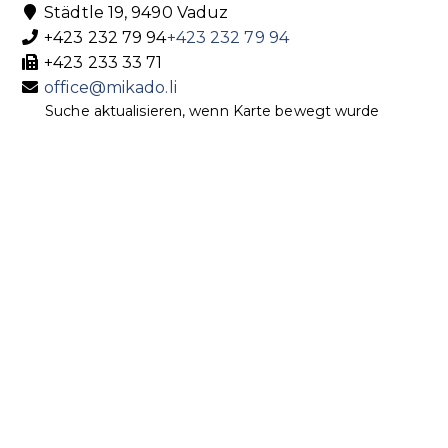
Städtle 19, 9490 Vaduz
+423 232 79 94
+423 232 79 94
+423 233 33 71
office@mikado.li
Suche aktualisieren, wenn Karte bewegt wurde
http://www.mikado.li
OMNI AG
Buchhandlung
Spielwaren
St. Luzistrasse 7, 9492 Eschen
+423 373 71 84
+423 373 71 84
+423 373 71 88
books@omni.li
http://www.omni.li
Bücher und mehr