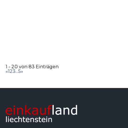
Bäckerei Konditorei-Confiserie Wanger AG
Bäckerei
Lebensmittel
Landstrasse 40a, 9494 Schaan, Liechtenstein
0.1
km
+423 232 40 04
+423 232 40 04
info@wangerag.com
http://www.wangerag.com/DE/Default.asp
1 - 20 von 83 Einträgen
«
1
2
3
...
5
»
FL 1 Shop
Elektronikwaren
Radio
TV
Poststrasse 14, 9494 Schaan, Liechtenstein
0.12
km
+423 237 74 00
+423 237 74 00
telecom@telecom.li
https://fl1.li/de