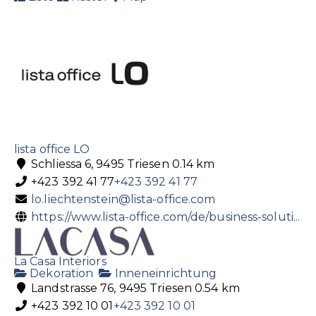
Meier Getränke AG
Getränke
Spirituosen
Industriestrasse 32, 9487 Bendern,
Liechtenstein
+423 373 13 55
+423 373 13 55
+423 373 68 55
info@meier-getraenke.li
http://www.meier-getraenke.li
lista office LO
Schliessa 6, 9495 Triesen
0.14 km
+423 392 41 77
+423 392 41 77
lo.liechtenstein@lista-office.com
https://www.lista-office.com/de/business-soluti...
Mövenpick Wein Schweiz AG / Weinkeller
La Casa Interiors
Liechtenstein
Dekoration
Inneneinrichtung
Getränke
Landstrasse 76, 9495 Triesen
0.54 km
Schwefelstrasse 14, 9490 Vaduz, Liechtenstein
+423 392 10 01
+423 392 10 01
+423 232 78 00
+423 232 78 00