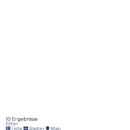
HOI AG
Bekleidung
Dekoration
Geschenkartikel
Getränke
Lebensmittel
Städtle 35, 9490 Vaduz Liechtenstein
+423 230 39 39
+423 230 39 39
post@hoi-laden.li
https://www.hoi-laden.li/
10 Ergebnisse
Filter
Liste
Raster
Map