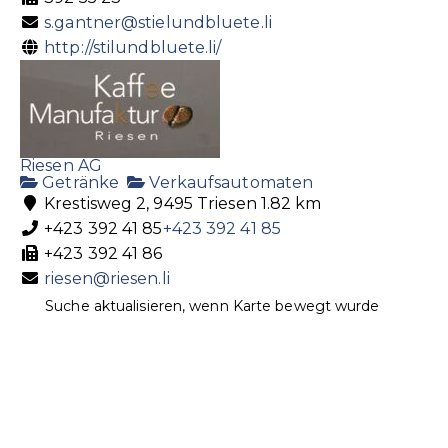
s.gantner@stielundbluete.li
http://stilundbluete.li/
Riesen AG
Getränke
Verkaufsautomaten
Krestisweg 2, 9495 Triesen
1.82 km
+423 392 41 85
+423 392 41 85
+423 392 41 86
riesen@riesen.li
http://www.riesen.li
Suche aktualisieren, wenn Karte bewegt wurde
Kaffee u. Kaffeemaschinen