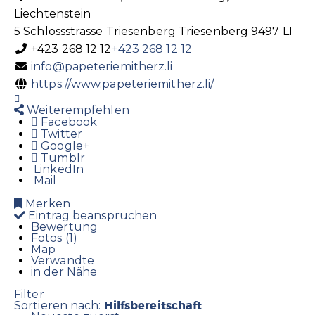
Liechtenstein
5 Schlossstrasse
Triesenberg
Triesenberg
9497
LI
+423 268 12 12
+423 268 12 12
info@papeteriemitherz.li
https://www.papeteriemitherz.li/
Weiterempfehlen
Facebook
Twitter
Google+
Tumblr
LinkedIn
Mail
Merken
Eintrag beanspruchen
Bewertung
Fotos (1)
Map
Verwandte
in der Nähe
Filter
Hilfsbereitschaft
Sortieren nach: