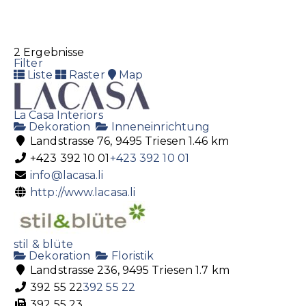
2 Ergebnisse
Filter
Liste
Raster
Map
La Casa Interiors
Dekoration
Inneneinrichtung
Landstrasse 76, 9495 Triesen
1.46 km
+423 392 10 01
+423 392 10 01
info@lacasa.li
http://www.lacasa.li
stil & blüte
Dekoration
Floristik
Landstrasse 236, 9495 Triesen
1.7 km
392 55 22
392 55 22
392 55 23