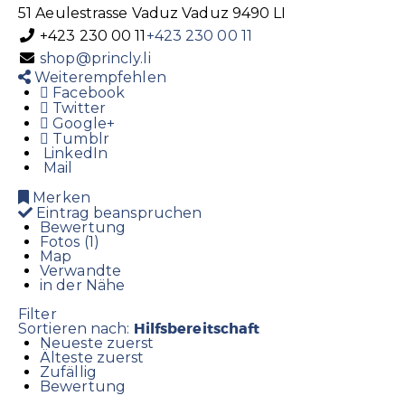
51 Aeulestrasse
Vaduz
Vaduz
9490
LI
+423 230 00 11
+423 230 00 11
shop@princly.li
Weiterempfehlen
Facebook
Twitter
Google+
Tumblr
LinkedIn
Mail
Merken
Eintrag beanspruchen
Bewertung
Fotos (1)
Map
Verwandte
in der Nähe
Filter
Hilfsbereitschaft
Sortieren nach:
Neueste zuerst
Älteste zuerst
Zufällig
Bewertung