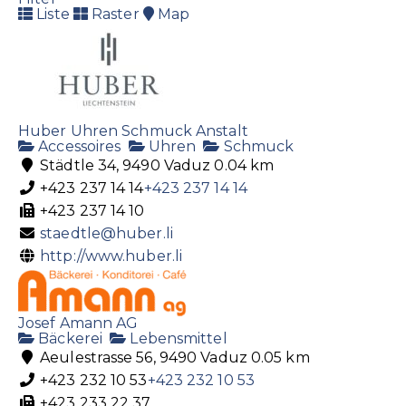
Laden@hpz.li
Liste
Raster
Map
https://www.hpz.li/shop/
Huber Uhren Schmuck Anstalt
Accessoires
Uhren
Schmuck
Städtle 34, 9490 Vaduz
0.04 km
+423 237 14 14
+423 237 14 14
+423 237 14 10
Marc Cain Store
staedtle@huber.li
Accessoires
Bekleidung
Schuhe
http://www.huber.li
Städtle 2, 9490 Vaduz
+423 232 66 44
+423 232 66 44
info@brogle-fashion.li
Josef Amann AG
http://www.brogle-fashion.li/
Bäckerei
Lebensmittel
Aeulestrasse 56, 9490 Vaduz
0.05 km
+423 232 10 53
+423 232 10 53
+423 233 22 37