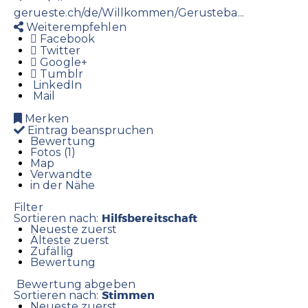
gerueste.ch/de/Willkommen/Gerusteba...
Weiterempfehlen
Facebook
Twitter
Google+
Tumblr
LinkedIn
Mail
Merken
Eintrag beanspruchen
Bewertung
Fotos (1)
Map
Verwandte
in der Nähe
Filter
Hilfsbereitschaft
Sortieren nach:
Neueste zuerst
Älteste zuerst
Zufällig
Bewertung
Bewertung abgeben
Stimmen
Sortieren nach:
Neueste zuerst