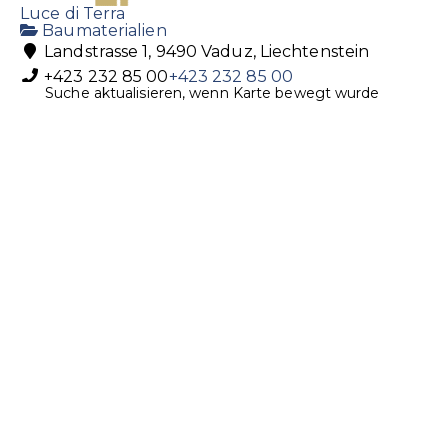
Luce di Terra
Baumaterialien
Landstrasse 1, 9490 Vaduz, Liechtenstein
+423 232 85 00
+423 232 85 00
Suche aktualisieren, wenn Karte bewegt wurde
info@lucediterra.com
https://lucediterra.com
Senti Technik Anstalt
Baumaterialien
Maschinen
Bahnweg 32 9486 Schaanwald, Liechtenstein
+423 373 82 73
+423 373 82 73
buero@sentitechnik.li