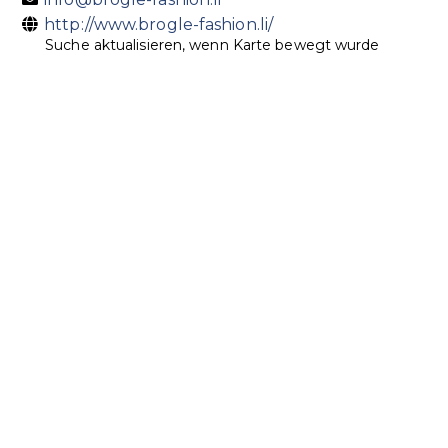
http://www.brogle-fashion.li/
Suche aktualisieren, wenn Karte bewegt wurde
Marc Cain Store
Accessoires
Bekleidung
Schuhe
Städtle 2, 9490 Vaduz
0.03 km
+423 232 66 44
+423 232 66 44
info@brogle-fashion.li
http://www.brogle-fashion.li/