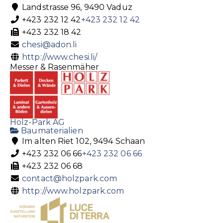
Landstrasse 96, 9490 Vaduz
+423 232 12 42
+423 232 12 42
+423 232 18 42
chesi@adon.li
http://www.chesi.li/
Messer & Rasenmäher
Holz-Park AG
Baumaterialien
Im alten Riet 102, 9494 Schaan
+423 232 06 66
+423 232 06 66
+423 232 06 68
contact@holzpark.com
http://www.holzpark.com