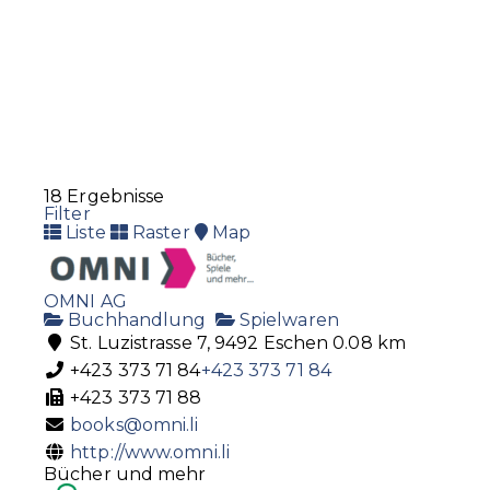
Coop Pronto Eschen
Lebensmittel
Spirituosen
Tankstelle
Essanestrasse 15, 9492 Eschen
+423 370 14 35
+423 370 14 35
+423 370 14 36
https://www.coop-pronto.ch/de/standorte-oeffn
18 Ergebnisse
Filter
Liste
Raster
Map
Coop Pronto Vaduz
Lebensmittel
Spirituosen
Tankstelle
OMNI AG
Buchhandlung
Spielwaren
Landstrasse 19 9490 Vaduz, Liechtenstein
St. Luzistrasse 7, 9492 Eschen
0.08 km
+423 231 12 60
+423 231 12 60
+423 373 71 84
+423 373 71 84
+423 231 12 61
+423 373 71 88
https://www.coop-pronto.ch/de/standorte-oeffn
books@omni.li
http://www.omni.li
Bücher und mehr