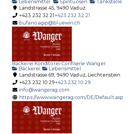
Lebensmittel
Spirituosen
Tankstelle
Landstrasse 45, 9490 Vaduz
+423 232 32 21
+423 232 32 21
bufano.agip@bluewin.ch
Bäckerei Konditorei-Confiserie Wanger
Bäckerei
Lebensmittel
Landstrasse 69, 9490 Vaduz, Liechtenstein
+423 232 10 29
+423 232 10 29
info@wangerag.com
https://www.wangerag.com/DE/Default.asp