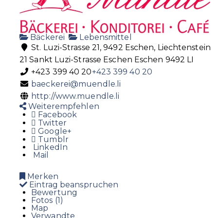
Bäckerei
Lebensmittel
St. Luzi-Strasse 21, 9492 Eschen, Liechtenstein
21 Sankt Luzi-Strasse
Eschen
Eschen
9492
LI
+423 399 40 20
+423 399 40 20
baeckerei@muendle.li
http://www.muendle.li
Weiterempfehlen
Facebook
Twitter
Google+
Tumblr
LinkedIn
Mail
Merken
Eintrag beanspruchen
Bewertung
Fotos (1)
Map
Verwandte