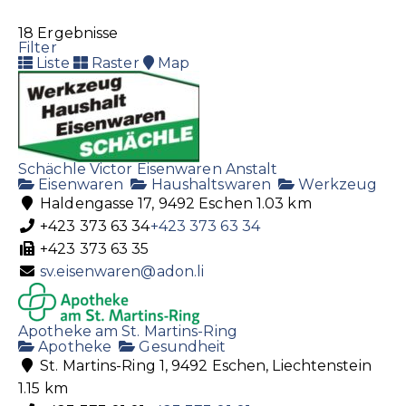
https://www.coop-pronto.ch/de/standorte-
oeffnun...
18 Ergebnisse
Filter
Liste
Raster
Map
Coop Pronto Vaduz
Lebensmittel
Spirituosen
Tankstelle
Landstrasse 19 9490 Vaduz, Liechtenstein
Schächle Victor Eisenwaren Anstalt
+423 231 12 60
+423 231 12 60
Eisenwaren
Haushaltswaren
Werkzeug
Haldengasse 17, 9492 Eschen
1.03 km
+423 231 12 61
+423 373 63 34
+423 373 63 34
https://www.coop-pronto.ch/de/standorte-
+423 373 63 35
oeffnun...
sv.eisenwaren@adon.li
Apotheke am St. Martins-Ring
Apotheke
Gesundheit
St. Martins-Ring 1, 9492 Eschen, Liechtenstein
Gmüeslada
1.15 km
Lebensmittel