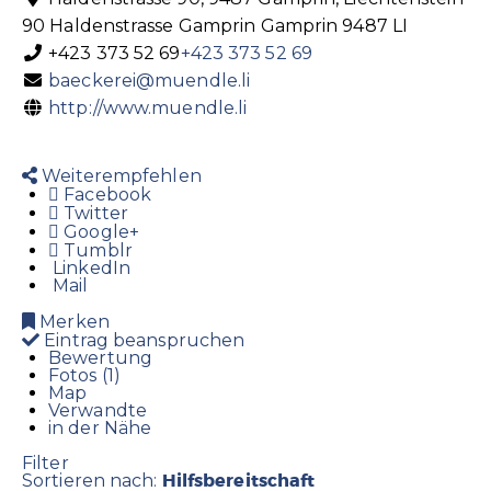
90 Haldenstrasse
Gamprin
Gamprin
9487
LI
+423 373 52 69
+423 373 52 69
baeckerei@muendle.li
http://www.muendle.li
Weiterempfehlen
Facebook
Twitter
Google+
Tumblr
LinkedIn
Mail
Merken
Eintrag beanspruchen
Bewertung
Fotos (1)
Map
Verwandte
in der Nähe
Filter
Hilfsbereitschaft
Sortieren nach: