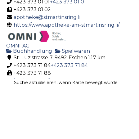
Egertastrasse 36, 9490 Vaduz
+423 373 01 01
+423 373 01 01
+423 232 10 54
+423 232 10 54
+423 373 01 02
apotheke@stmartinsring.li
https://www.apotheke-am-stmartinsring.li/
OMNI AG
Buchhandlung
Spielwaren
St. Luzistrasse 7, 9492 Eschen
1.17 km
+423 373 71 84
+423 373 71 84
+423 373 71 88
HOI AG
books@omni.li
Bekleidung
Dekoration
Suche aktualisieren, wenn Karte bewegt wurde
Geschenkartikel
Getränke
Lebensmittel
http://www.omni.li
Städtle 35, 9490 Vaduz Liechtenstein
Bücher und mehr
+423 230 39 39
+423 230 39 39
post@hoi-laden.li
https://www.hoi-laden.li/
Mündle Bäckerei und Konditorei AG
Bäckerei
Lebensmittel
St. Luzi-Strasse 21, 9492 Eschen, Liechtenstein