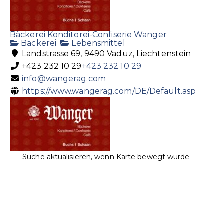
Bäckerei Konditorei-Confiserie Wanger
Bäckerei
Lebensmittel
Landstrasse 69, 9490 Vaduz, Liechtenstein
+423 232 10 29
+423 232 10 29
info@wangerag.com
https://www.wangerag.com/DE/Default.asp
Suche aktualisieren, wenn Karte bewegt wurde
Bäckerei Konditorei-Confiserie Wanger AG
Bäckerei
Lebensmittel
Landstrasse 40a, 9494 Schaan, Liechtenstein
+423 232 40 04
+423 232 40 04
info@wangerag.com
http://www.wangerag.com/DE/Default.asp