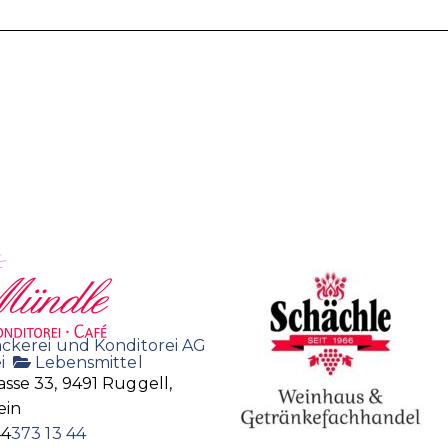
ckerei und Konditorei AG
i
Lebensmittel
sse 33, 9491 Ruggell,
ein
44
373 13 44