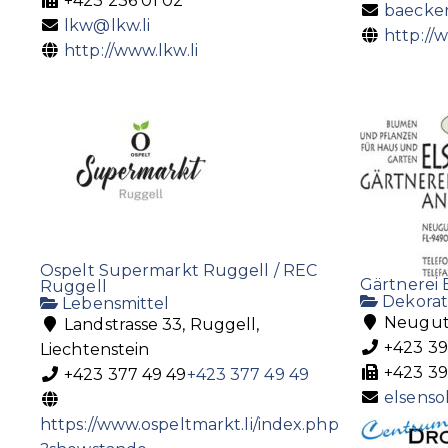
+423 236 01 02
baecke
lkw@lkw.li
http://
http://www.lkw.li
Ospelt Supermarkt Ruggell / REC
Gärtnerei 
Ruggell
Dekorat
Lebensmittel
Neugutw
Landstrasse 33, Ruggell,
+423 39
Liechtenstein
+423 39
+423 377 49 49
+423 377 49 49
elsenso
https://www.ospeltmarkt.li/index.php