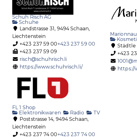
Schuh Risch AG
Schuhe
Landstrasse 31, 9494 Schaan,
Marionnau
Liechtenstein
Kosmeti
+423 237 59 00
+423 237 59 00
Städtle 
+423 237 59 09
+423 23
risch@schuhrisch.li
1001@m
https://www.schuhrisch.li/
https:/
FL 1 Shop
Elektronikwaren
Radio
TV
Poststrasse 14, 9494 Schaan,
Liechtenstein
+423 237 74 00
+423 237 74 00