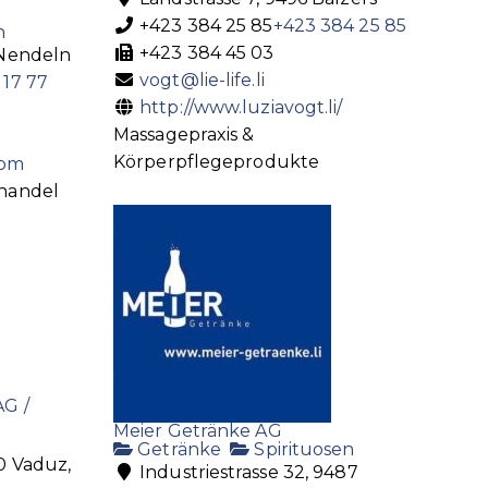
+423 384 25 85
+423 384 25 85
n
+423 384 45 03
 Nendeln
vogt@lie-life.li
 17 77
http://www.luziavogt.li/
Massagepraxis &
Körperpflegeprodukte
com
handel
G /
Meier Getränke AG
Getränke
Spirituosen
0 Vaduz,
Industriestrasse 32, 9487