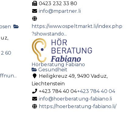
0423 232 33 80
info@mpartner.li
https://www.ospeltmarkt.li/index.php
uosen
?showstando...
duz,
12 60
Hörberatung Fabiano
Gesundheit
fnun...
Heiligkreuz 49, 9490 Vaduz,
Liechtenstein
+423 784 40 04
+423 784 40 04
info@hoerberatung-fabiano.li
https://hoerberatung-fabiano.li/