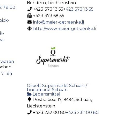
Bendern, Liechtenstein
2 78 00
+423 373 13 55
+423 373 13 55
+423 373 68 55
pick-
info@meier-getraenke.li
http://www.meier-getraenke.li
k-
...
lwaren
Eschen
 71 84
Ospelt Supermarkt Schaan /
Lindamarkt Schaan
Lebensmittel
Poststrasse 17, 9494, Schaan,
Liechtenstein
+423 232 00 80
+423 232 00 80