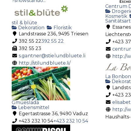
?showstando...
Centrum D
Drogeri
Kosmetik
Sanitätsart
stil & blüte
Essanest
Dekoration
Floristik
Landstrasse 236, 9495 Triesen
Liechtenst
392 55 22
392 55 22
+423 37
392 55 23
centru
s.gantner@stielundbluete.li
http://
http://stilundbluete.li/
La Bonbon
Dekorat
Landstr
+423 23
elisabe
Gmüeslada
Lebensmittel
http://
Egertastrasse 36, 9490 Vaduz
Haushalts-
+423 232 10 54
+423 232 10 54