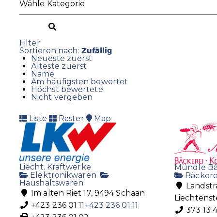
Filter
Zufällig
Sortieren nach:
Neueste zuerst
Älteste zuerst
Name
Am häufigsten bewertet
Höchst bewertete
Nicht vergeben
Liste
Raster
Map
Liecht. Kraftwerke
Mündle Bä
Elektronikwaren
Bäckere
Haushaltswaren
Landstra
Im alten Riet 17, 9494 Schaan
Liechtenst
+423 236 01 11
+423 236 01 11
373 13 