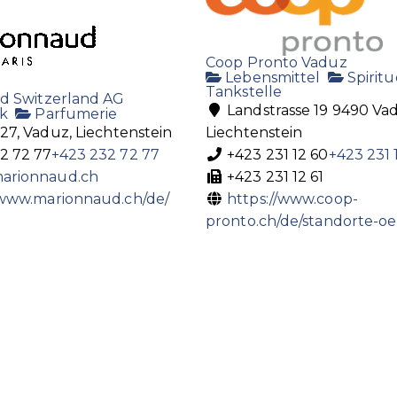
Coop Pronto Vaduz
Lebensmittel
Spirit
Tankstelle
d Switzerland AG
Landstrasse 19 9490 Va
k
Parfumerie
27, Vaduz, Liechtenstein
Liechtenstein
2 72 77
+423 232 72 77
+423 231 12 60
+423 231 
arionnaud.ch
+423 231 12 61
/www.marionnaud.ch/de/
https://www.coop-
pronto.ch/de/standorte-oef