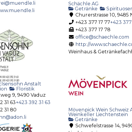
rei@muendle.li
Schächle AG
Getränke
Spirituose
www.muendle.li
Churerstrasse 10, 9485
+423 377 17 77
+423 377
+423 377 17 78
office@schaechle.com
http://www.schaechle.
Weinhaus & Getränkefach
Elsensohn Anstalt
ion
Floristik
eg 9, 9490 Vaduz
2 31 63
+423 392 31 63
2 31 80
Mövenpick Wein Schweiz A
Weinkeller Liechtenstein
hn@adon.li
Getränke
Schwefelstrasse 14, 949