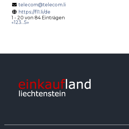
telecom@telecom.li
https://fl1.li/de
1 - 20 von 84 Einträgen
«
1
2
3
...
5
»