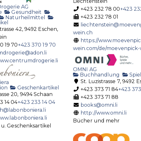
Liechtenstein
rogerie AG
+423 232 78 00
+423 23
e
Gesundheit
+423 232 78 01
Naturheilmittel
ikel
liechtenstein@moeven
rasse 42, 9492 Eschen,
wein.ch
ein
https://www.moevenpic
0 19 70
+423 370 19 70
wein.com/de/moevenpick-w
mdrogerie@adon.li
www.centrumdrogerie.li
OMNI AG
Buchhandlung
Spie
St. Luzistrasse 7, 9492 
iera
ion
Geschenkartikel
+423 373 71 84
+423 373
asse 20, 9494 Schaan
+423 373 71 88
3 14 04
+423 233 14 04
books@omni.li
th@labonboniera.li
http://www.omni.li
www.labonboniera.li
Bücher und mehr
 u. Geschenksartikel