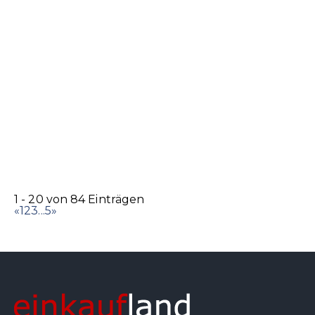
1 - 20 von 84 Einträgen
«
1
2
3
...
5
»