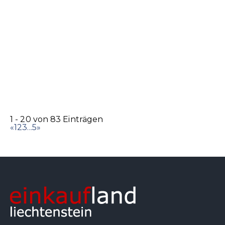
Marc Cain Store
Accessoires
Bekleidung
Schuhe
Städtle 2, 9490 Vaduz
0.06 km
+423 232 66 44
+423 232 66 44
info@brogle-fashion.li
http://www.brogle-fashion.li/
1 - 20 von 83 Einträgen
«
1
2
3
...
5
»
Simonis Sehcentrum AG
Accessoires
Optiker
Städtle 1, 9490 Vaduz
0.07 km
+423 262 70 70
+423 262 70 70
+423 262 70 77
simonis@sehcentrum.li