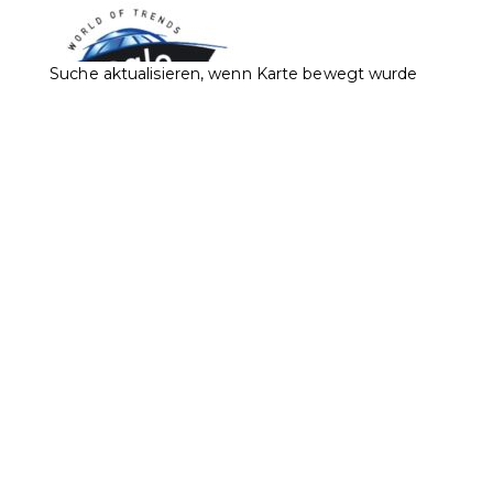
Suche aktualisieren, wenn Karte bewegt wurde
Brogle Fashion Est.
Accessoires
Bekleidung
Sport
Städtle 2, 9490 Vaduz
0.06 km
+423 232 33 11
+423 232 33 11
+423 232 95 29
info@brogle-fashion.li
http://www.brogle-fashion.li/