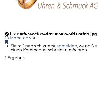
l_2190f436ccf874db9983e743fd17efd9.jpg
10 Monaten vor
Sie müssen sich zuerst
anmelden
, wenn Sie
einen Kommentar schreiben möchten.
1 Ergebnis