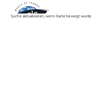
Suche aktualisieren, wenn Karte bewegt wurde
Brogle Fashion Est.
Accessoires
Bekleidung
Sport
Städtle 2, 9490 Vaduz
0.06 km
+423 232 33 11
+423 232 33 11
+423 232 95 29
info@brogle-fashion.li
http://www.brogle-fashion.li/