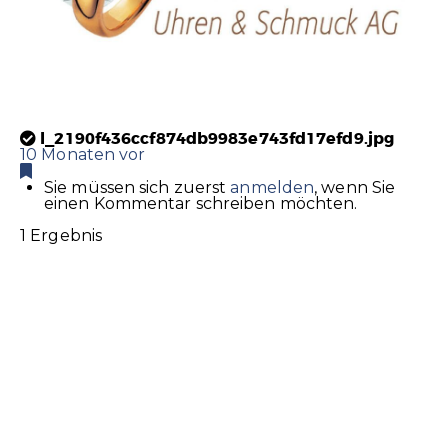
l_2190f436ccf874db9983e743fd17efd9.jpg
10 Monaten vor
Sie müssen sich zuerst
anmelden
, wenn Sie
einen Kommentar schreiben möchten.
1 Ergebnis