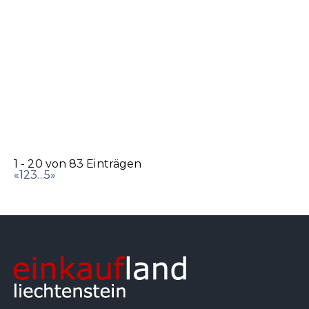
Marc Cain Store
Accessoires
Bekleidung
Schuhe
Städtle 2, 9490 Vaduz
0.06 km
+423 232 66 44
+423 232 66 44
info@brogle-fashion.li
http://www.brogle-fashion.li/
1 - 20 von 83 Einträgen
«
1
2
3
...
5
»
Simonis Sehcentrum AG
Accessoires
Optiker
Städtle 1, 9490 Vaduz
0.07 km
+423 262 70 70
+423 262 70 70
+423 262 70 77
simonis@sehcentrum.li