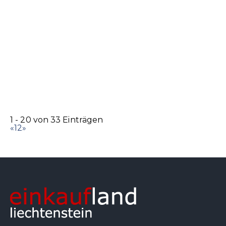
Marc Cain Store
Accessoires
Bekleidung
Schuhe
Städtle 2, 9490 Vaduz
0.06 km
+423 232 66 44
+423 232 66 44
info@brogle-fashion.li
http://www.brogle-fashion.li/
1 - 20 von 33 Einträgen
«
1
2
»
Simonis Sehcentrum AG
Accessoires
Optiker
Städtle 1, 9490 Vaduz
0.07 km
+423 262 70 70
+423 262 70 70
+423 262 70 77
simonis@sehcentrum.li