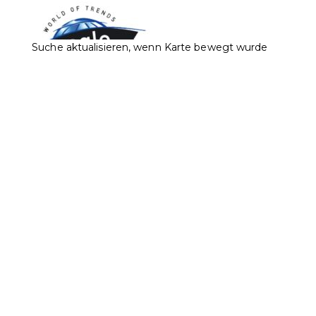
Suche aktualisieren, wenn Karte bewegt wurde
Brogle Fashion Est.
Accessoires
Bekleidung
Sport
Städtle 2, 9490 Vaduz
0.06 km
+423 232 33 11
+423 232 33 11
+423 232 95 29
info@brogle-fashion.li
http://www.brogle-fashion.li/