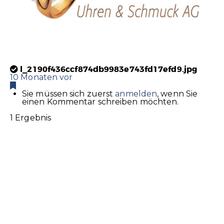
l_2190f436ccf874db9983e743fd17efd9.jpg
10 Monaten vor
Sie müssen sich zuerst
anmelden
, wenn Sie
einen Kommentar schreiben möchten.
1 Ergebnis