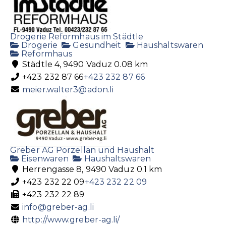
Drogerie Reformhaus im Städtle
Drogerie
Gesundheit
Haushaltswaren
Reformhaus
Städtle 4, 9490 Vaduz
0.08 km
+423 232 87 66
+423 232 87 66
meier.walter3@adon.li
Greber AG Porzellan und Haushalt
Eisenwaren
Haushaltswaren
Herrengasse 8, 9490 Vaduz
0.1 km
+423 232 22 09
+423 232 22 09
+423 232 22 89
info@greber-ag.li
http://www.greber-ag.li/