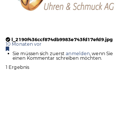
l_2190f436ccf874db9983e743fd17efd9.jpg
10 Monaten vor
Sie müssen sich zuerst
anmelden
, wenn Sie
einen Kommentar schreiben möchten.
1 Ergebnis