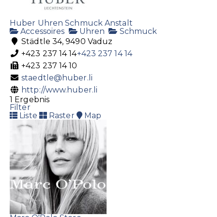
Huber Uhren Schmuck Anstalt
Accessoires
Uhren
Schmuck
Städtle 34, 9490 Vaduz
+423 237 14 14
+423 237 14 14
+423 237 14 10
staedtle@huber.li
http://www.huber.li
1 Ergebnis
Filter
Liste
Raster
Map