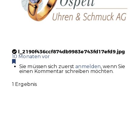
l_2190f436ccf874db9983e743fd17efd9.jpg
10 Monaten vor
Sie müssen sich zuerst
anmelden
, wenn Sie
einen Kommentar schreiben möchten.
1 Ergebnis