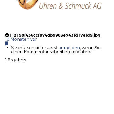
l_2190f436ccf874db9983e743fd17efd9.jpg
10 Monaten vor
Sie müssen sich zuerst
anmelden
, wenn Sie
einen Kommentar schreiben möchten.
1 Ergebnis