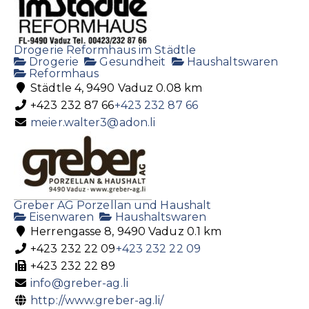
Drogerie Reformhaus im Städtle
Drogerie
Gesundheit
Haushaltswaren
Reformhaus
Städtle 4, 9490 Vaduz
0.08 km
+423 232 87 66
+423 232 87 66
meier.walter3@adon.li
Greber AG Porzellan und Haushalt
Eisenwaren
Haushaltswaren
Herrengasse 8, 9490 Vaduz
0.1 km
+423 232 22 09
+423 232 22 09
+423 232 22 89
info@greber-ag.li
http://www.greber-ag.li/