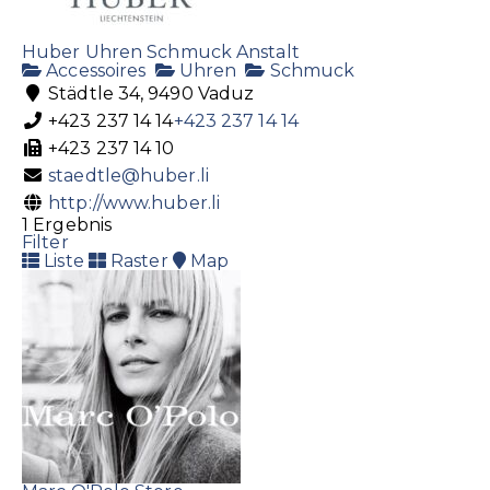
Huber Uhren Schmuck Anstalt
Accessoires
Uhren
Schmuck
Städtle 34, 9490 Vaduz
+423 237 14 14
+423 237 14 14
+423 237 14 10
staedtle@huber.li
http://www.huber.li
1 Ergebnis
Filter
Liste
Raster
Map