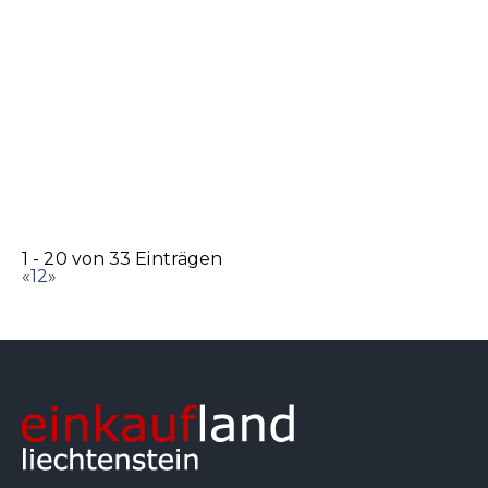
Marc Cain Store
Accessoires
Bekleidung
Schuhe
Städtle 2, 9490 Vaduz
0.06 km
+423 232 66 44
+423 232 66 44
info@brogle-fashion.li
http://www.brogle-fashion.li/
1 - 20 von 33 Einträgen
«
1
2
»
Simonis Sehcentrum AG
Accessoires
Optiker
Städtle 1, 9490 Vaduz
0.07 km
+423 262 70 70
+423 262 70 70
+423 262 70 77
simonis@sehcentrum.li