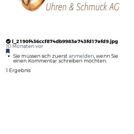
l_2190f436ccf874db9983e743fd17efd9.jpg
10 Monaten vor
Sie müssen sich zuerst
anmelden
, wenn Sie
einen Kommentar schreiben möchten.
1 Ergebnis