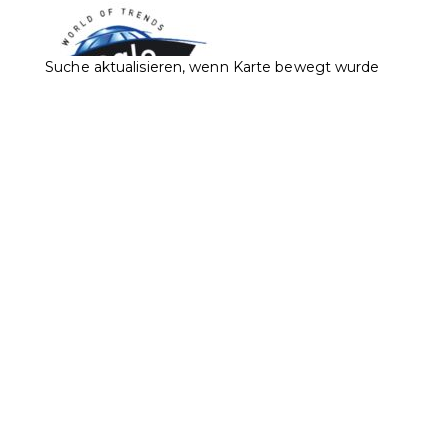
Suche aktualisieren, wenn Karte bewegt wurde
Brogle Fashion Est.
Accessoires
Bekleidung
Sport
Städtle 2, 9490 Vaduz
0.06 km
+423 232 33 11
+423 232 33 11
+423 232 95 29
info@brogle-fashion.li
http://www.brogle-fashion.li/