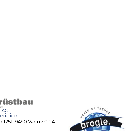
 AG
rialien
h 1251, 9490 Vaduz
0.04