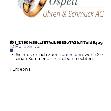
l_2190f436ccf874db9983e743fd17efd9.jpg
10 Monaten vor
Sie müssen sich zuerst
anmelden
, wenn Sie
einen Kommentar schreiben möchten.
1 Ergebnis