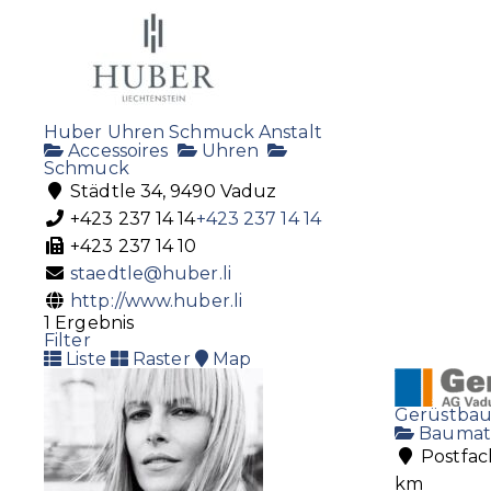
Huber Uhren Schmuck Anstalt
Accessoires
Uhren
Schmuck
Städtle 34, 9490 Vaduz
+423 237 14 14
+423 237 14 14
+423 237 14 10
staedtle@huber.li
http://www.huber.li
1 Ergebnis
Filter
Liste
Raster
Map
Gerüstbau
Baumate
Postfac
km