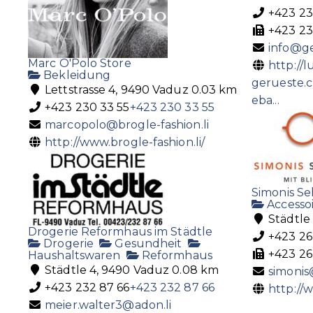
+423 23
+423 23
info@ge
Marc O'Polo Store
http://l
Bekleidung
gerueste.
Lettstrasse 4, 9490 Vaduz
0.03 km
eba...
+423 230 33 55
+423 230 33 55
marcopolo@brogle-fashion.li
http://www.brogle-fashion.li/
Simonis S
Accessoi
Städtle 
Drogerie Reformhaus im Städtle
+423 26
Drogerie
Gesundheit
+423 26
Haushaltswaren
Reformhaus
Städtle 4, 9490 Vaduz
0.08 km
simonis
+423 232 87 66
+423 232 87 66
http://
meier.walter3@adon.li