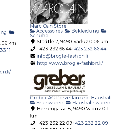
Marc Cain Store
Accessoires
Bekleidung
ung
Schuhe
Städtle 2, 9490 Vaduz
0.06 km
.06 km
+423 232 66 44
+423 232 66 44
33 11
info@brogle-fashion.li
http://www.brogle-fashion.li/
n.li/
Greber AG Porzellan und Haushalt
Eisenwaren
Haushaltswaren
Herrengasse 8, 9490 Vaduz
0.1
km
,
+423 232 22 09
+423 232 22 09