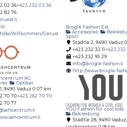
2 02 36
+423 232 02 36
2 82 76
ruest.li
uzi-
Brogle Fashion Est.
Accessoires
Bekleid
ch/de/Willkommen/Gerust
Sport
Städtle 2, 9490 Vaduz
0
+423 232 33 11
+423 232 
+423 232 95 29
info@brogle-fashion.li
http://www.brogle-fashio
ehcentrum AG
res
Optiker
1, 9490 Vaduz
0.07 km
2 70 70
+423 262 70 70
2 70 77
YOU Fashion for cool kids
@sehcentrum.li
Bekleidung
www.sehcentrum.li
Städtle 28, 9490 Vaduz
Liechtenstein
0.18 km