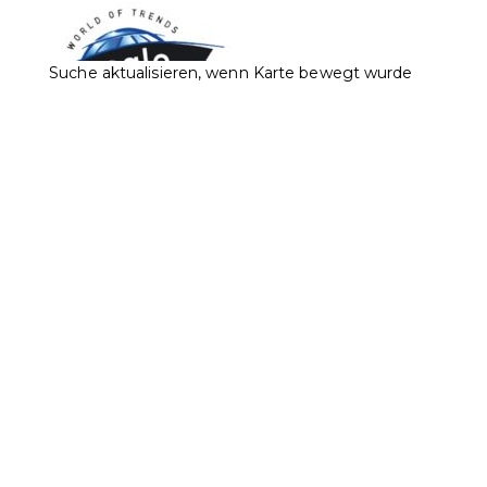
Suche aktualisieren, wenn Karte bewegt wurde
Brogle Fashion Est.
Accessoires
Bekleidung
Sport
Städtle 2, 9490 Vaduz
0.06 km
+423 232 33 11
+423 232 33 11
+423 232 95 29
info@brogle-fashion.li
http://www.brogle-fashion.li/