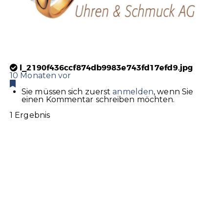
l_2190f436ccf874db9983e743fd17efd9.jpg
10 Monaten vor
Sie müssen sich zuerst
anmelden
, wenn Sie
einen Kommentar schreiben möchten.
1 Ergebnis