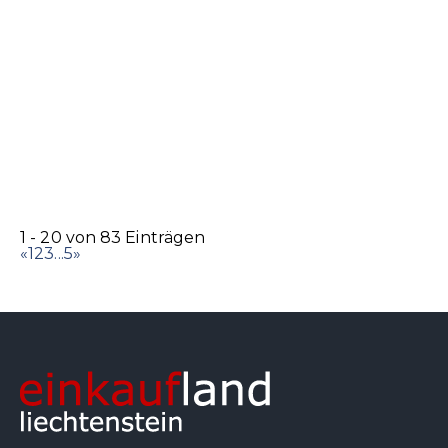
Marc Cain Store
Accessoires
Bekleidung
Schuhe
Städtle 2, 9490 Vaduz
0.06 km
+423 232 66 44
+423 232 66 44
info@brogle-fashion.li
http://www.brogle-fashion.li/
1 - 20 von 83 Einträgen
«
1
2
3
...
5
»
Simonis Sehcentrum AG
Accessoires
Optiker
Städtle 1, 9490 Vaduz
0.07 km
+423 262 70 70
+423 262 70 70
+423 262 70 77
simonis@sehcentrum.li