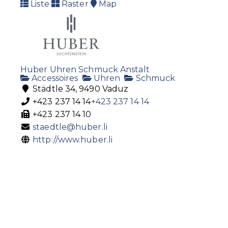
Liste
Raster
Map
Huber Uhren Schmuck Anstalt
Accessoires
Uhren
Schmuck
Städtle 34, 9490 Vaduz
+423 237 14 14
+423 237 14 14
+423 237 14 10
staedtle@huber.li
http://www.huber.li