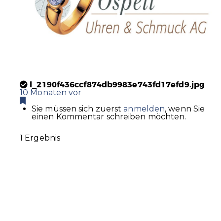
l_2190f436ccf874db9983e743fd17efd9.jpg
10 Monaten vor
Sie müssen sich zuerst
anmelden
, wenn Sie
einen Kommentar schreiben möchten.
1 Ergebnis