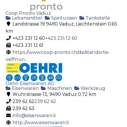
Coop Pronto Vaduz
Lebensmittel
Spirituosen
Tankstelle
Landstrasse 19 9490 Vaduz, Liechtenstein
0.65
km
+423 231 12 60
+423 231 12 60
+423 231 12 61
https://www.coop-pronto.ch/de/standorte-
oeffnun...
Oehri Eisenwaren AG
Eisenwaren
Maschinen
Werkzeug
Wuhrstrasse 13, 9490 Vaduz
0.72 km
239 62 62
239 62 62
239 62 63
info@eisenwaren.li
http://www.eisenwaren.li