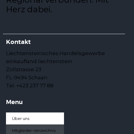
Herz dabei.
Kontakt
Liechtensteinisches Handelsgewerbe
einkaufland liechtenstein
Zollstrasse 23
FL-9494 Schaan
Tel. +423 237 77 88
Menu
Über uns
Mitglieder-Verzeichnis