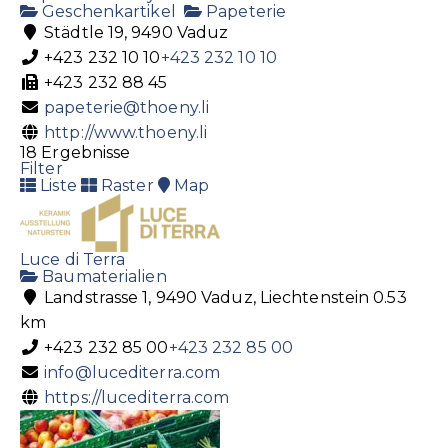
Geschenkartikel
Papeterie
Städtle 19, 9490 Vaduz
+423 232 10 10
+423 232 10 10
+423 232 88 45
papeterie@thoeny.li
http://www.thoeny.li
18 Ergebnisse
Filter
Liste
Raster
Map
Luce di Terra
Baumaterialien
Landstrasse 1, 9490 Vaduz, Liechtenstein
0.53
km
+423 232 85 00
+423 232 85 00
info@lucediterra.com
https://lucediterra.com