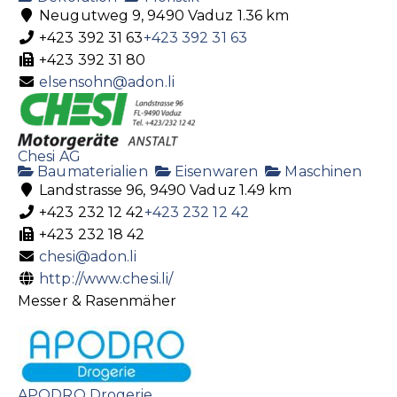
Neugutweg 9, 9490 Vaduz
1.36 km
+423 392 31 63
+423 392 31 63
+423 392 31 80
elsensohn@adon.li
Chesi AG
Baumaterialien
Eisenwaren
Maschinen
Landstrasse 96, 9490 Vaduz
1.49 km
+423 232 12 42
+423 232 12 42
+423 232 18 42
chesi@adon.li
http://www.chesi.li/
Messer & Rasenmäher
APODRO Drogerie