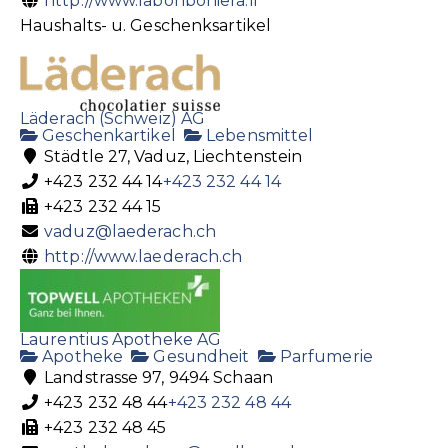
http://www.labonboniera.li
Haushalts- u. Geschenksartikel
Läderach (Schweiz) AG
Geschenkartikel
Lebensmittel
Städtle 27, Vaduz, Liechtenstein
+423 232 44 14
+423 232 44 14
+423 232 44 15
vaduz@laederach.ch
http://www.laederach.ch
Laurentius Apotheke AG
Apotheke
Gesundheit
Parfumerie
Landstrasse 97, 9494 Schaan
+423 232 48 44
+423 232 48 44
+423 232 48 45