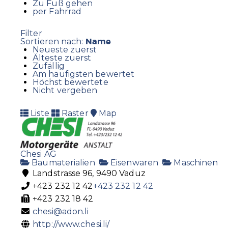
Zu Fuß gehen
per Fahrrad
Filter
Name
Sortieren nach:
Neueste zuerst
Älteste zuerst
Zufällig
Am häufigsten bewertet
Höchst bewertete
Nicht vergeben
Liste
Raster
Map
Chesi AG
Baumaterialien
Eisenwaren
Maschinen
Landstrasse 96, 9490 Vaduz
+423 232 12 42
+423 232 12 42
+423 232 18 42
chesi@adon.li
http://www.chesi.li/