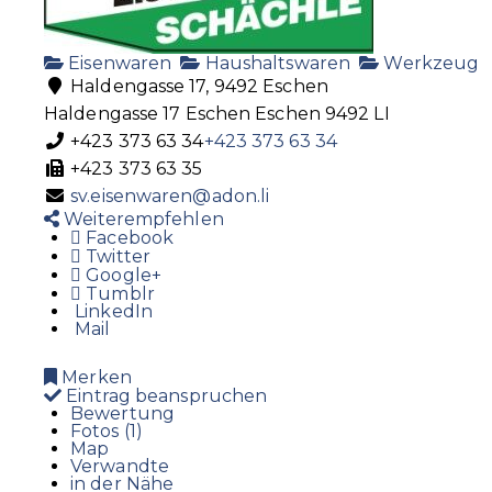
Eisenwaren
Haushaltswaren
Werkzeug
Haldengasse 17, 9492 Eschen
Haldengasse 17
Eschen
Eschen
9492
LI
+423 373 63 34
+423 373 63 34
+423 373 63 35
sv.eisenwaren@adon.li
Weiterempfehlen
Facebook
Twitter
Google+
Tumblr
LinkedIn
Mail
Merken
Eintrag beanspruchen
Bewertung
Fotos (1)
Map
Verwandte
in der Nähe