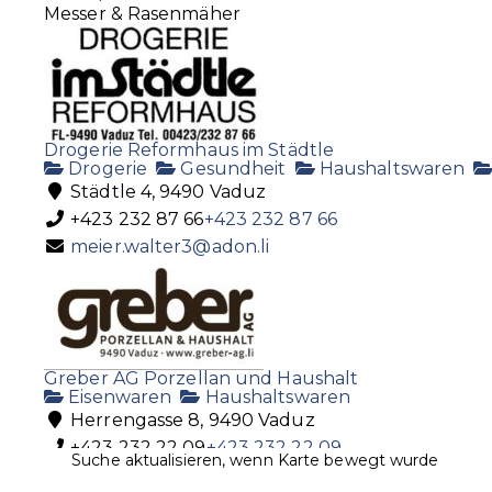
Messer & Rasenmäher
Drogerie Reformhaus im Städtle
Drogerie
Gesundheit
Haushaltswaren
Städtle 4, 9490 Vaduz
+423 232 87 66
+423 232 87 66
meier.walter3@adon.li
Greber AG Porzellan und Haushalt
Eisenwaren
Haushaltswaren
Herrengasse 8, 9490 Vaduz
+423 232 22 09
+423 232 22 09
Suche aktualisieren, wenn Karte bewegt wurde
+423 232 22 89