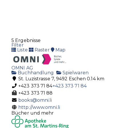
239 62 63
info@eisenwaren.li
http://www.eisenwaren.li
5 Ergebnisse
Filter
Liste
Raster
Map
OMNI AG
Buchhandlung
Spielwaren
St. Luzistrasse 7, 9492 Eschen
0.14 km
+423 373 71 84
+423 373 71 84
+423 373 71 88
books@omni.li
http://www.omni.li
Bücher und mehr