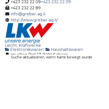
+423 232 22 09
+423 232 22 09
+423 232 22 89
info@greber-ag.li
http://www.greber-ag.li/
Liecht. Kraftwerke
Elektronikwaren
Haushaltswaren
Im alten Riet 17, 9494 Schaan
Suche aktualisieren, wenn Karte bewegt wurde
+423 236 01 11
+423 236 01 11
+423 236 01 02
lkw@lkw.li
http://www.lkw.li
Oehri Eisenwaren AG
Eisenwaren
Maschinen
Werkzeug
Wuhrstrasse 13, 9490 Vaduz