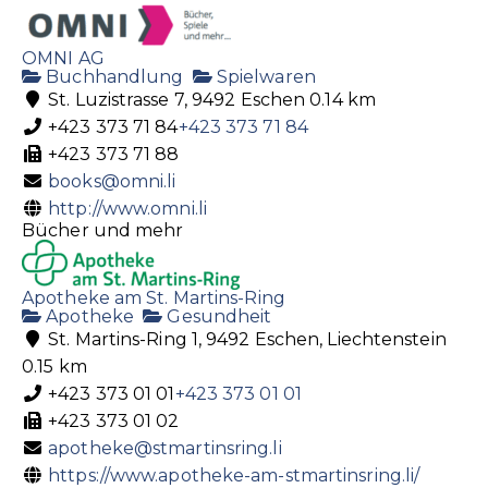
OMNI AG
Buchhandlung
Spielwaren
St. Luzistrasse 7, 9492 Eschen
0.14 km
+423 373 71 84
+423 373 71 84
+423 373 71 88
books@omni.li
http://www.omni.li
Bücher und mehr
Apotheke am St. Martins-Ring
Apotheke
Gesundheit
St. Martins-Ring 1, 9492 Eschen, Liechtenstein
0.15 km
+423 373 01 01
+423 373 01 01
+423 373 01 02
apotheke@stmartinsring.li
https://www.apotheke-am-stmartinsring.li/