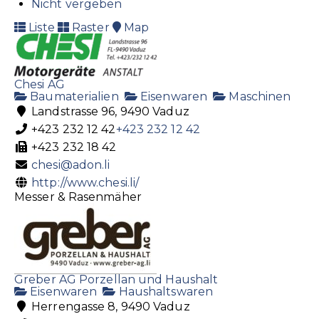
Nicht vergeben
Liste
Raster
Map
Chesi AG
Baumaterialien
Eisenwaren
Maschinen
Landstrasse 96, 9490 Vaduz
+423 232 12 42
+423 232 12 42
+423 232 18 42
chesi@adon.li
http://www.chesi.li/
Messer & Rasenmäher
Greber AG Porzellan und Haushalt
Eisenwaren
Haushaltswaren
Herrengasse 8, 9490 Vaduz