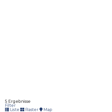
239 62 62
239 62 62
239 62 63
info@eisenwaren.li
http://www.eisenwaren.li
Drogerie Reformhaus im Städtle
Drogerie
Gesundheit
Haushaltswaren
Reformhaus
Städtle 4, 9490 Vaduz
+423 232 87 66
+423 232 87 66
meier.walter3@adon.li
5 Ergebnisse
Filter
Liste
Raster
Map