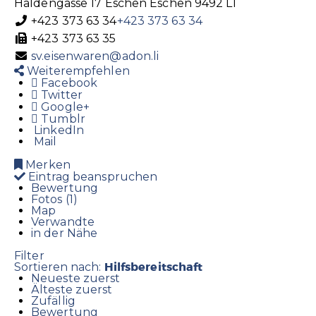
Haldengasse 17
Eschen
Eschen
9492
LI
+423 373 63 34
+423 373 63 34
+423 373 63 35
sv.eisenwaren@adon.li
Weiterempfehlen
Facebook
Twitter
Google+
Tumblr
LinkedIn
Mail
Merken
Eintrag beanspruchen
Bewertung
Fotos (1)
Map
Verwandte
in der Nähe
Filter
Hilfsbereitschaft
Sortieren nach:
Neueste zuerst
Älteste zuerst
Zufällig
Bewertung