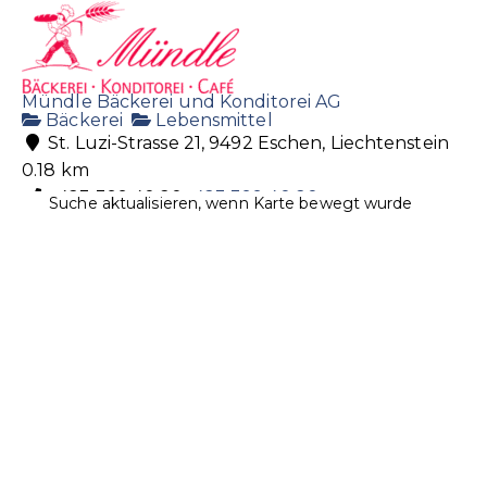
Mündle Bäckerei und Konditorei AG
Bäckerei
Lebensmittel
St. Luzi-Strasse 21, 9492 Eschen, Liechtenstein
0.18 km
+423 399 40 20
+423 399 40 20
Suche aktualisieren, wenn Karte bewegt wurde
baeckerei@muendle.li
http://www.muendle.li
Centrum Drogerie AG
Drogerie
Gesundheit
Kosmetik
Naturheilmittel
Sanitätsartikel
Essanestrasse 42, 9492 Eschen, Liechtenstein
0.42 km
+423 370 19 70
+423 370 19 70
centrumdrogerie@adon.li