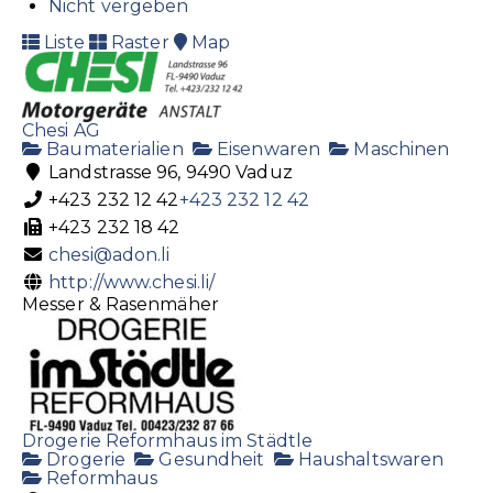
Nicht vergeben
Liste
Raster
Map
Chesi AG
Baumaterialien
Eisenwaren
Maschinen
Landstrasse 96, 9490 Vaduz
+423 232 12 42
+423 232 12 42
+423 232 18 42
chesi@adon.li
http://www.chesi.li/
Messer & Rasenmäher
Drogerie Reformhaus im Städtle
Drogerie
Gesundheit
Haushaltswaren
Reformhaus