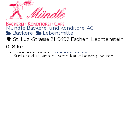
Mündle Bäckerei und Konditorei AG
Bäckerei
Lebensmittel
St. Luzi-Strasse 21, 9492 Eschen, Liechtenstein
0.18 km
+423 399 40 20
+423 399 40 20
Suche aktualisieren, wenn Karte bewegt wurde
baeckerei@muendle.li
http://www.muendle.li
Centrum Drogerie AG
Drogerie
Gesundheit
Kosmetik
Naturheilmittel
Sanitätsartikel
Essanestrasse 42, 9492 Eschen, Liechtenstein
0.42 km
+423 370 19 70
+423 370 19 70
centrumdrogerie@adon.li