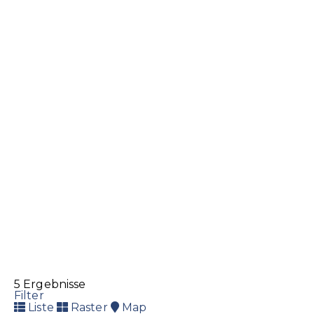
Im alten Riet 17, 9494 Schaan
+423 236 01 11
+423 236 01 11
+423 236 01 02
lkw@lkw.li
http://www.lkw.li
Oehri Eisenwaren AG
Eisenwaren
Maschinen
Werkzeug
Wuhrstrasse 13, 9490 Vaduz
239 62 62
239 62 62
239 62 63
info@eisenwaren.li
http://www.eisenwaren.li
5 Ergebnisse
Filter
Liste
Raster
Map