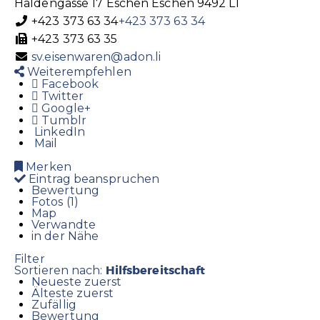
Haldengasse 17
Eschen
Eschen
9492
LI
+423 373 63 34
+423 373 63 34
+423 373 63 35
sv.eisenwaren@adon.li
Weiterempfehlen
Facebook
Twitter
Google+
Tumblr
LinkedIn
Mail
Merken
Eintrag beanspruchen
Bewertung
Fotos (1)
Map
Verwandte
in der Nähe
Filter
Hilfsbereitschaft
Sortieren nach:
Neueste zuerst
Älteste zuerst
Zufällig
Bewertung