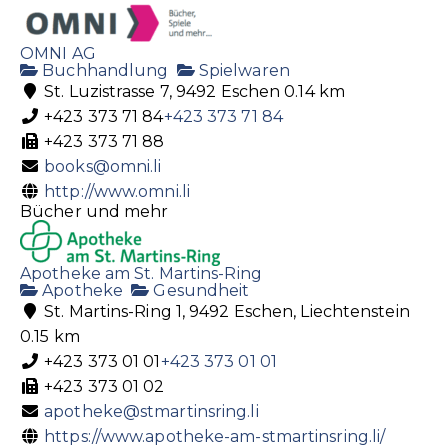
OMNI AG
Buchhandlung
Spielwaren
St. Luzistrasse 7, 9492 Eschen
0.14 km
+423 373 71 84
+423 373 71 84
+423 373 71 88
books@omni.li
http://www.omni.li
Bücher und mehr
Apotheke am St. Martins-Ring
Apotheke
Gesundheit
St. Martins-Ring 1, 9492 Eschen, Liechtenstein
0.15 km
+423 373 01 01
+423 373 01 01
+423 373 01 02
apotheke@stmartinsring.li
https://www.apotheke-am-stmartinsring.li/