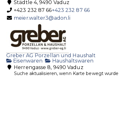
Städtle 4, 9490 Vaduz
+423 232 87 66
+423 232 87 66
meier.walter3@adon.li
Greber AG Porzellan und Haushalt
Eisenwaren
Haushaltswaren
Herrengasse 8, 9490 Vaduz
Suche aktualisieren, wenn Karte bewegt wurde
+423 232 22 09
+423 232 22 09
+423 232 22 89
info@greber-ag.li
http://www.greber-ag.li/
Liecht. Kraftwerke
Elektronikwaren
Haushaltswaren