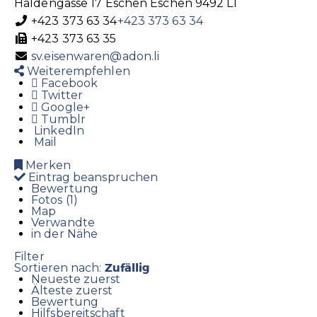
Haldengasse 17
Eschen
Eschen
9492
LI
+423 373 63 34
+423 373 63 34
+423 373 63 35
sv.eisenwaren@adon.li
Weiterempfehlen
Facebook
Twitter
Google+
Tumblr
LinkedIn
Mail
Merken
Eintrag beanspruchen
Bewertung
Fotos (1)
Map
Verwandte
in der Nähe
Filter
Zufällig
Sortieren nach:
Neueste zuerst
Älteste zuerst
Bewertung
Hilfsbereitschaft