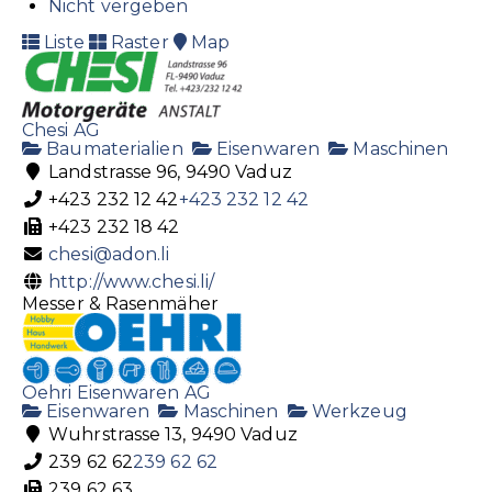
Nicht vergeben
Liste
Raster
Map
Chesi AG
Baumaterialien
Eisenwaren
Maschinen
Landstrasse 96, 9490 Vaduz
+423 232 12 42
+423 232 12 42
+423 232 18 42
chesi@adon.li
http://www.chesi.li/
Messer & Rasenmäher
Oehri Eisenwaren AG
Eisenwaren
Maschinen
Werkzeug
Wuhrstrasse 13, 9490 Vaduz
239 62 62
239 62 62
239 62 63