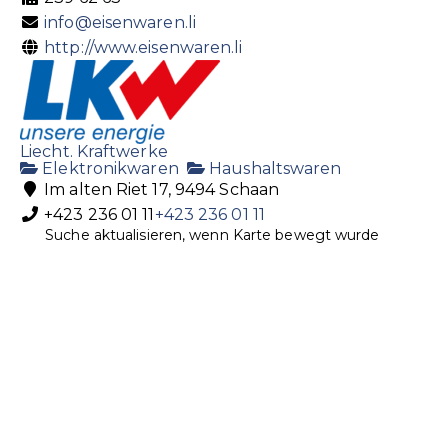
info@eisenwaren.li
http://www.eisenwaren.li
Liecht. Kraftwerke
Elektronikwaren
Haushaltswaren
Im alten Riet 17, 9494 Schaan
+423 236 01 11
+423 236 01 11
Suche aktualisieren, wenn Karte bewegt wurde
+423 236 01 02
lkw@lkw.li
http://www.lkw.li
Greber AG Porzellan und Haushalt
Eisenwaren
Haushaltswaren
Herrengasse 8, 9490 Vaduz