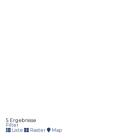
+423 232 22 09
+423 232 22 09
+423 232 22 89
info@greber-ag.li
http://www.greber-ag.li/
Drogerie Reformhaus im Städtle
Drogerie
Gesundheit
Haushaltswaren
Reformhaus
Städtle 4, 9490 Vaduz
+423 232 87 66
+423 232 87 66
meier.walter3@adon.li
5 Ergebnisse
Filter
Liste
Raster
Map