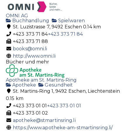
OMNI AG
Buchhandlung
Spielwaren
St. Luzistrasse 7, 9492 Eschen
0.14 km
+423 373 71 84
+423 373 71 84
+423 373 71 88
books@omni.li
http://www.omni.li
Bücher und mehr
Apotheke am St. Martins-Ring
Apotheke
Gesundheit
St. Martins-Ring 1, 9492 Eschen, Liechtenstein
0.15 km
+423 373 01 01
+423 373 01 01
+423 373 01 02
apotheke@stmartinsring.li
https://www.apotheke-am-stmartinsring.li/