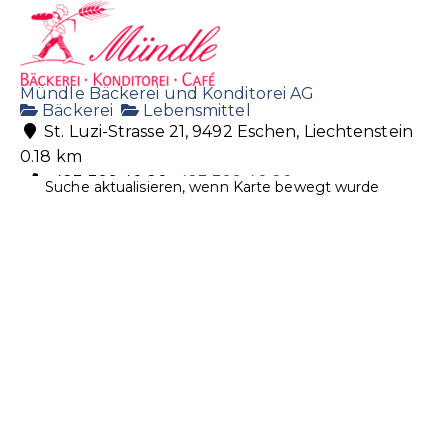
Mündle Bäckerei und Konditorei AG
Bäckerei
Lebensmittel
St. Luzi-Strasse 21, 9492 Eschen, Liechtenstein
0.18 km
+423 399 40 20
+423 399 40 20
Suche aktualisieren, wenn Karte bewegt wurde
baeckerei@muendle.li
http://www.muendle.li
Centrum Drogerie AG
Drogerie
Gesundheit
Kosmetik
Naturheilmittel
Sanitätsartikel
Essanestrasse 42, 9492 Eschen, Liechtenstein
0.42 km
+423 370 19 70
+423 370 19 70
centrumdrogerie@adon.li