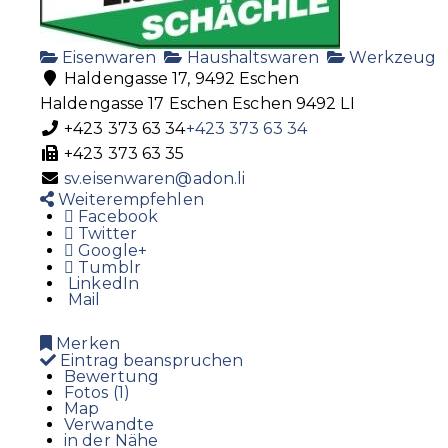
Eisenwaren
Haushaltswaren
Werkzeug
Haldengasse 17, 9492 Eschen
Haldengasse 17
Eschen
Eschen
9492
LI
+423 373 63 34
+423 373 63 34
+423 373 63 35
sv.eisenwaren@adon.li
Weiterempfehlen
Facebook
Twitter
Google+
Tumblr
LinkedIn
Mail
Merken
Eintrag beanspruchen
Bewertung
Fotos (1)
Map
Verwandte
in der Nähe