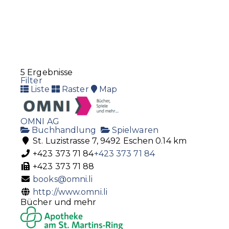
239 62 63
info@eisenwaren.li
http://www.eisenwaren.li
5 Ergebnisse
Filter
Liste
Raster
Map
OMNI AG
Buchhandlung
Spielwaren
St. Luzistrasse 7, 9492 Eschen
0.14 km
+423 373 71 84
+423 373 71 84
+423 373 71 88
books@omni.li
http://www.omni.li
Bücher und mehr