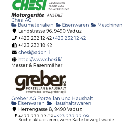
Chesi AG
Baumaterialien
Eisenwaren
Maschinen
Landstrasse 96, 9490 Vaduz
+423 232 12 42
+423 232 12 42
+423 232 18 42
chesi@adon.li
http://www.chesi.li/
Messer & Rasenmäher
Greber AG Porzellan und Haushalt
Eisenwaren
Haushaltswaren
Herrengasse 8, 9490 Vaduz
+423 232 22 09
+423 232 22 09
Suche aktualisieren, wenn Karte bewegt wurde
+423 232 22 89