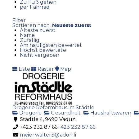
Zu Fuß gehen
per Fahrrad
Filter
Neueste zuerst
Sortieren nach:
Älteste zuerst
Name
Zufällig
Am häufigsten bewertet
Höchst bewertete
Nicht vergeben
Liste
Raster
Map
Drogerie Reformhaus im Städtle
Drogerie
Gesundheit
Haushaltswaren
Städtle 4, 9490 Vaduz
+423 232 87 66
+423 232 87 66
meier.walter3@adon.li