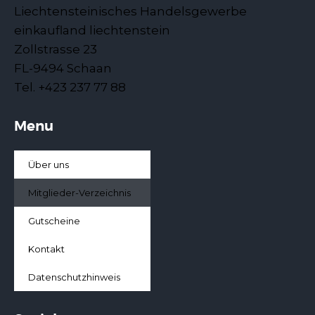
Liechtensteinisches Handelsgewerbe
einkaufland liechtenstein
Zollstrasse 23
FL-9494 Schaan
Tel. +423 237 77 88
Menu
Über uns
Mitglieder-Verzeichnis
Gutscheine
Kontakt
Datenschutzhinweis