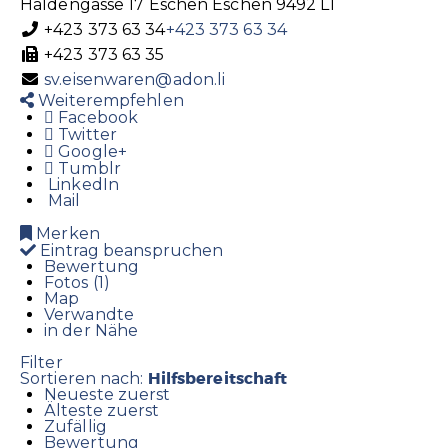
Haldengasse 17
Eschen
Eschen
9492
LI
+423 373 63 34
+423 373 63 34
+423 373 63 35
sv.eisenwaren@adon.li
Weiterempfehlen
Facebook
Twitter
Google+
Tumblr
LinkedIn
Mail
Merken
Eintrag beanspruchen
Bewertung
Fotos (1)
Map
Verwandte
in der Nähe
Filter
Hilfsbereitschaft
Sortieren nach:
Neueste zuerst
Älteste zuerst
Zufällig
Bewertung