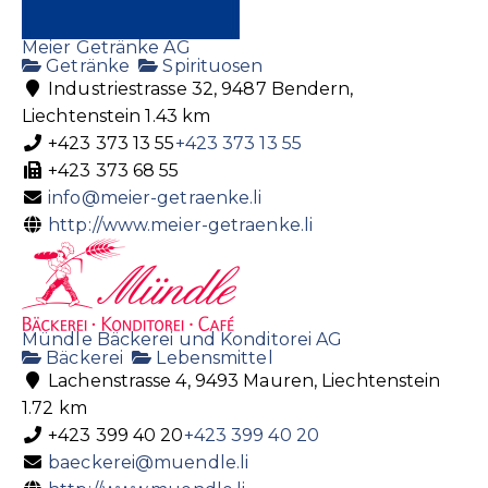
Meier Getränke AG
Getränke
Spirituosen
Industriestrasse 32, 9487 Bendern,
Liechtenstein
1.43 km
+423 373 13 55
+423 373 13 55
+423 373 68 55
info@meier-getraenke.li
http://www.meier-getraenke.li
Mündle Bäckerei und Konditorei AG
Bäckerei
Lebensmittel
Lachenstrasse 4, 9493 Mauren, Liechtenstein
1.72 km
+423 399 40 20
+423 399 40 20
baeckerei@muendle.li