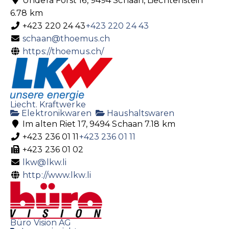
Undera Forst 16, 9494 Schaan, Liechtenstein
6.78 km
+423 220 24 43
+423 220 24 43
schaan@thoemus.ch
https://thoemus.ch/
Liecht. Kraftwerke
Elektronikwaren
Haushaltswaren
Im alten Riet 17, 9494 Schaan
7.18 km
+423 236 01 11
+423 236 01 11
+423 236 01 02
lkw@lkw.li
http://www.lkw.li
Büro Vision AG