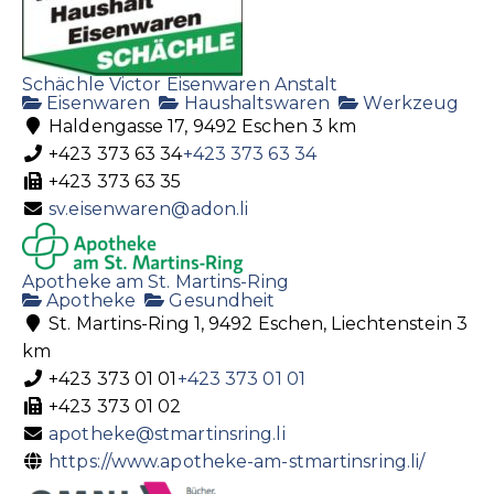
Schächle Victor Eisenwaren Anstalt
Eisenwaren
Haushaltswaren
Werkzeug
Haldengasse 17, 9492 Eschen
3 km
+423 373 63 34
+423 373 63 34
+423 373 63 35
sv.eisenwaren@adon.li
Apotheke am St. Martins-Ring
Apotheke
Gesundheit
St. Martins-Ring 1, 9492 Eschen, Liechtenstein
3
km
+423 373 01 01
+423 373 01 01
+423 373 01 02
apotheke@stmartinsring.li
https://www.apotheke-am-stmartinsring.li/