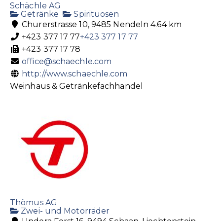
Schächle AG
Getränke
Spirituosen
Churerstrasse 10, 9485 Nendeln
4.64 km
+423 377 17 77
+423 377 17 77
+423 377 17 78
office@schaechle.com
http://www.schaechle.com
Weinhaus & Getränkefachhandel
Thömus AG
Zwei- und Motorräder