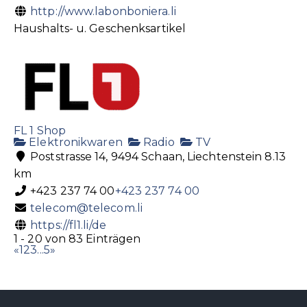
http://www.labonboniera.li
Haushalts- u. Geschenksartikel
FL 1 Shop
Elektronikwaren
Radio
TV
Poststrasse 14, 9494 Schaan, Liechtenstein
8.13
km
+423 237 74 00
+423 237 74 00
telecom@telecom.li
https://fl1.li/de
1 - 20 von 83 Einträgen
«
1
2
3
...
5
»