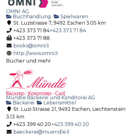
OMNI AG
Buchhandlung
Spielwaren
St. Luzistrasse 7, 9492 Eschen
3.05 km
+423 373 71 84
+423 373 71 84
+423 373 71 88
books@omni.li
http://www.omni.li
Bücher und mehr
Mündle Bäckerei und Konditorei AG
Bäckerei
Lebensmittel
St. Luzi-Strasse 21, 9492 Eschen, Liechtenstein
3.13 km
+423 399 40 20
+423 399 40 20
baeckerei@muendle.li