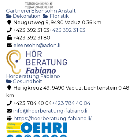
Ritter Weine AG
Gärtnerei Elsensohn Anstalt
Getränke
Dekoration
Floristik
Poststrasse 23, 9494 Schaan, Liechtenstein
Neugutweg 9, 9490 Vaduz
0.36 km
+423 232 17 03
+423 232 17 03
+423 392 31 63
+423 392 31 63
weine@ritter-weine.li
+423 392 31 80
https://www.ritter-weine.li/
elsensohn@adon.li
Hörberatung Fabiano
Gesundheit
Heiligkreuz 49, 9490 Vaduz, Liechtenstein
0.48
km
+423 784 40 04
+423 784 40 04
Schächle AG
info@hoerberatung-fabiano.li
Getränke
Spirituosen
https://hoerberatung-fabiano.li/
Churerstrasse 10, 9485 Nendeln
+423 377 17 77
+423 377 17 77