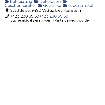
Bekleidung
Dekoration
Geschenkartikel
Getränke
Lebensmittel
Städtle 35, 9490 Vaduz Liechtenstein
+423 230 39 39
+423 230 39 39
Suche aktualisieren, wenn Karte bewegt wurde
post@hoi-laden.li
https://www.hoi-laden.li/
Meier Getränke AG
Getränke
Spirituosen
Industriestrasse 32, 9487 Bendern,
Liechtenstein
+423 373 13 55
+423 373 13 55