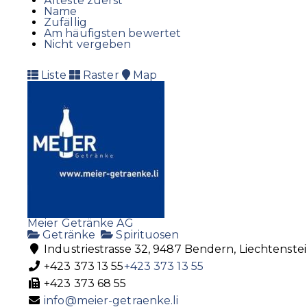
Älteste zuerst
Name
Zufällig
Am häufigsten bewertet
Nicht vergeben
Liste
Raster
Map
Meier Getränke AG
Getränke
Spirituosen
Industriestrasse 32, 9487 Bendern, Liechtenste
+423 373 13 55
+423 373 13 55
+423 373 68 55
info@meier-getraenke.li