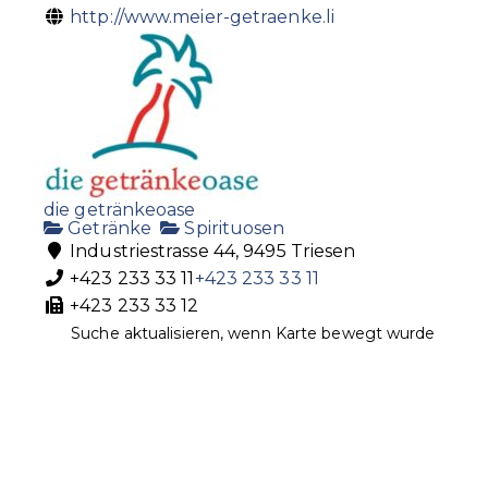
http://www.meier-getraenke.li
die getränkeoase
Getränke
Spirituosen
Industriestrasse 44, 9495 Triesen
+423 233 33 11
+423 233 33 11
+423 233 33 12
info@getraenkeoase.li
Suche aktualisieren, wenn Karte bewegt wurde
http://www.getraenkeoase.li
Philippe Hefti Handels AG