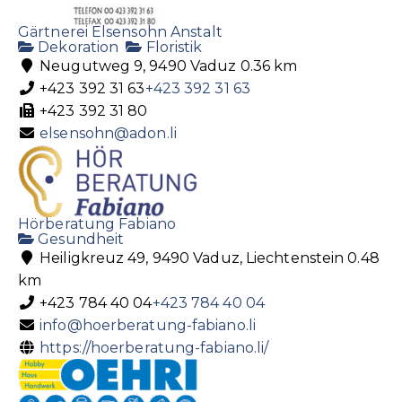
Getränke
Verkaufsautomaten
Krestisweg 2, 9495 Triesen
Gärtnerei Elsensohn Anstalt
+423 392 41 85
+423 392 41 85
Dekoration
Floristik
Neugutweg 9, 9490 Vaduz
0.36 km
+423 392 41 86
+423 392 31 63
+423 392 31 63
riesen@riesen.li
+423 392 31 80
http://www.riesen.li
Kaffee u. Kaffeemaschinen
elsensohn@adon.li
Hörberatung Fabiano
Gesundheit
Heiligkreuz 49, 9490 Vaduz, Liechtenstein
0.48
km
+423 784 40 04
+423 784 40 04
Schächle AG
info@hoerberatung-fabiano.li
Getränke
Spirituosen
https://hoerberatung-fabiano.li/
Churerstrasse 10, 9485 Nendeln
+423 377 17 77
+423 377 17 77