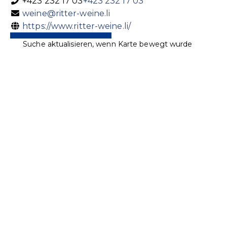
+423 232 17 03
+423 232 17 03
weine@ritter-weine.li
https://www.ritter-weine.li/
Suche aktualisieren, wenn Karte bewegt wurde
Meier Getränke AG
Getränke
Spirituosen
Industriestrasse 32, 9487 Bendern,
Liechtenstein
+423 373 13 55
+423 373 13 55
+423 373 68 55
info@meier-getraenke.li
http://www.meier-getraenke.li