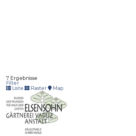
die getränkeoase
Getränke
Spirituosen
Industriestrasse 44, 9495 Triesen
+423 233 33 11
+423 233 33 11
+423 233 33 12
7 Ergebnisse
Filter
info@getraenkeoase.li
Liste
Raster
Map
http://www.getraenkeoase.li
Philippe Hefti Handels AG
Riesen AG