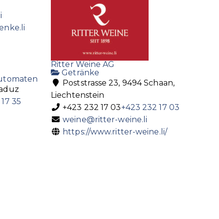
i
enke.li
Ritter Weine AG
Getränke
utomaten
Poststrasse 23, 9494 Schaan,
Vaduz
Liechtenstein
 17 35
+423 232 17 03
+423 232 17 03
weine@ritter-weine.li
https://www.ritter-weine.li/