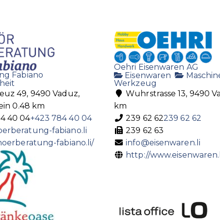
Oehri Eisenwaren AG
ng Fabiano
Eisenwaren
Maschin
heit
Werkzeug
reuz 49, 9490 Vaduz,
Wuhrstrasse 13, 9490 V
ein
0.48 km
km
4 40 04
+423 784 40 04
239 62 62
239 62 62
erberatung-fabiano.li
239 62 63
hoerberatung-fabiano.li/
info@eisenwaren.li
http://www.eisenwaren.l