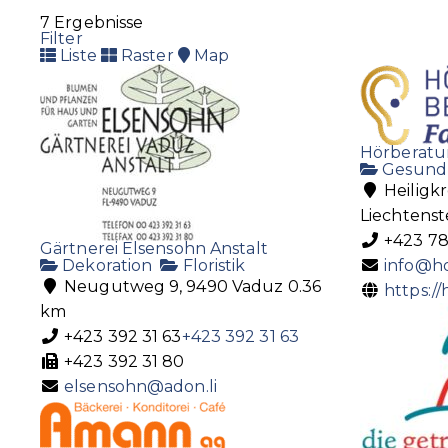
7 Ergebnisse
Filter
Liste
Raster
Map
Hörberatu
Gesund
Heiligk
Liechtenst
+423 78
Gärtnerei Elsensohn Anstalt
Dekoration
Floristik
info@ho
Neugutweg 9, 9490 Vaduz
0.36
https://
km
+423 392 31 63
+423 392 31 63
+423 392 31 80
elsensohn@adon.li