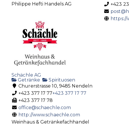
Philippe Hefti Handels AG
+423 23
post@ho
https://
Schächle AG
Getränke
Spirituosen
Churerstrasse 10, 9485 Nendeln
+423 377 17 77
+423 377 17 77
+423 377 17 78
office@schaechle.com
http://www.schaechle.com
Weinhaus & Getränkefachhandel