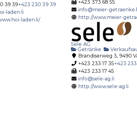
+423 373 68 55
0 39 39
+423 230 39 39
info@meier-getraenke.l
i-laden.li
http://www.meier-getra
www.hoi-laden.li/
Sele AG
Getränke
Verkaufsa
Brandiserweg 3, 9490 
+423 233 17 35
+423 233
+423 233 17 45
info@sele-ag.li
http://www.sele-ag.li