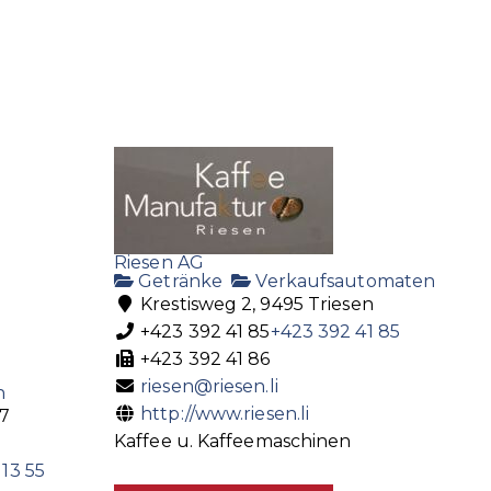
Riesen AG
Getränke
Verkaufsautomaten
Krestisweg 2, 9495 Triesen
+423 392 41 85
+423 392 41 85
+423 392 41 86
riesen@riesen.li
n
http://www.riesen.li
87
Kaffee u. Kaffeemaschinen
13 55