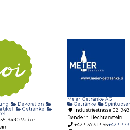
Meier Getränke AG
dung
Dekoration
Getränke
Spirituose
rtikel
Getränke
Industriestrasse 32, 94
tel
Bendern, Liechtenstein
 35, 9490 Vaduz
+423 373 13 55
+423 373 
ein