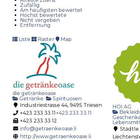
Älteste zuerst
Zufällig
Am häufigsten bewertet
Höchst bewertete
Nicht vergeben
Entfernung
Liste
Raster
Map
die getränkeoase
Getränke
Spirituosen
Industriestrasse 44, 9495 Triesen
HOI AG
Beklei
+423 233 33 11
+423 233 33 11
Geschenka
+423 233 33 12
Lebensmit
info@getraenkeoase.li
Städtle
http://www.getraenkeoase.li
Liechtenst