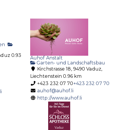
en
aduz
0.93
Auhof Anstalt
Garten- und Landschaftsbau
Kirchstrasse 18, 9490 Vaduz,
Liechtenstein
0.96 km
+423 232 07 70
+423 232 07 70
auhof@auhof.li
i
http://www.auhof.li