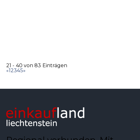
Gerüstbau AG
Baumaterialien
Postfach 1251, 9490 Vaduz
1.35 km
+423 232 02 36
+423 232 02 36
+423 232 82 76
info@geruest.li
http://luzi-
gerueste.ch/de/Willkommen/Gerusteba...
21 - 40 von 83 Einträgen
«
1
2
3
4
5
»
Marc O'Polo Store
Bekleidung
Lettstrasse 4, 9490 Vaduz
1.36 km
Regional verbunden. Mit