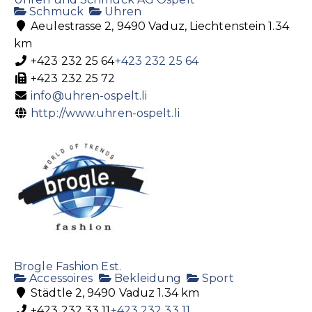
Schmuck
Uhren
Ritter Weine AG
Aeulestrasse 2, 9490 Vaduz, Liechtenstein
1.34
Getränke
km
Poststrasse 23, 9494 Schaan, Liechtenstein
+423 232 25 64
+423 232 25 64
+423 232 17 03
+423 232 17 03
+423 232 25 72
weine@ritter-weine.li
info@uhren-ospelt.li
https://www.ritter-weine.li/
http://www.uhren-ospelt.li
Schächle AG
Getränke
Spirituosen
Brogle Fashion Est.
Accessoires
Churerstrasse 10, 9485 Nendeln
Bekleidung
Sport
Städtle 2, 9490 Vaduz
1.34 km
+423 377 17 77
+423 377 17 77
+423 232 33 11
+423 232 33 11