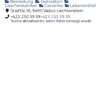
Bekleidung
Dekoration
Geschenkartikel
Getränke
Lebensmittel
Städtle 35, 9490 Vaduz Liechtenstein
+423 230 39 39
+423 230 39 39
Suche aktualisieren, wenn Karte bewegt wurde
post@hoi-laden.li
https://www.hoi-laden.li/
Meier Getränke AG
Getränke
Spirituosen
Industriestrasse 32, 9487 Bendern,
Liechtenstein
+423 373 13 55
+423 373 13 55