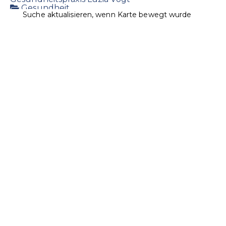
Gesundheit
Suche aktualisieren, wenn Karte bewegt wurde
Landstrasse 7, 9496 Balzers
1.03 km
+423 384 25 85
+423 384 25 85
+423 384 45 03
vogt@lie-life.li
http://www.luziavogt.li/
Massagepraxis & Körperpflegeprodukte
Ospelt Supermarkt Balzers / Roxy Markt
Lebensmittel
Landstrasse 20, 9496 Balzers, Liechtenstein
1.24
km