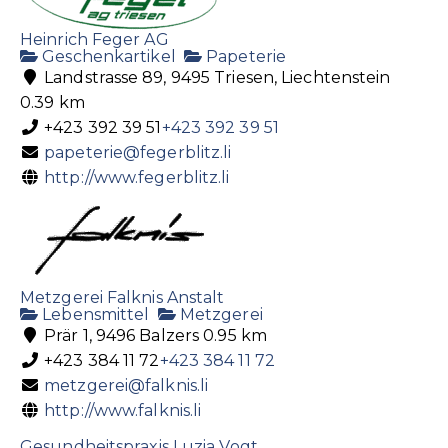
Heinrich Feger AG
Geschenkartikel
Papeterie
Landstrasse 89, 9495 Triesen, Liechtenstein
0.39 km
+423 392 39 51
+423 392 39 51
papeterie@fegerblitz.li
http://www.fegerblitz.li
Metzgerei Falknis Anstalt
Lebensmittel
Metzgerei
Prär 1, 9496 Balzers
0.95 km
+423 384 11 72
+423 384 11 72
metzgerei@falknis.li
http://www.falknis.li
Gesundheitspraxis Luzia Vogt