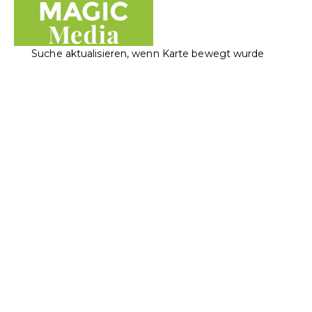
Suche aktualisieren, wenn Karte bewegt wurde
Magic Media AG
Elektronikwaren
Informatik
Landstrasse 117, 9490 Vaduz, Liechtenstein
+423 230 40 25
+423 230 40 25
office@magicmedia.li
https://www.magicmedia.li/
Apple Authorized Service Provider