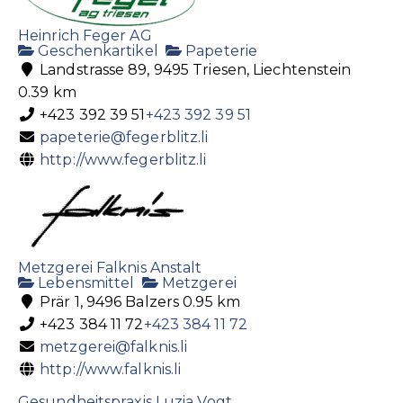
Heinrich Feger AG
Geschenkartikel
Papeterie
Landstrasse 89, 9495 Triesen, Liechtenstein
0.39 km
+423 392 39 51
+423 392 39 51
papeterie@fegerblitz.li
http://www.fegerblitz.li
Metzgerei Falknis Anstalt
Lebensmittel
Metzgerei
Prär 1, 9496 Balzers
0.95 km
+423 384 11 72
+423 384 11 72
metzgerei@falknis.li
http://www.falknis.li
Gesundheitspraxis Luzia Vogt