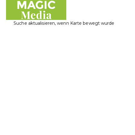
Suche aktualisieren, wenn Karte bewegt wurde
Magic Media AG
Elektronikwaren
Informatik
Landstrasse 117, 9490 Vaduz, Liechtenstein
+423 230 40 25
+423 230 40 25
office@magicmedia.li
https://www.magicmedia.li/
Apple Authorized Service Provider