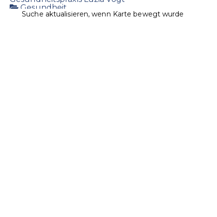
Gesundheit
Suche aktualisieren, wenn Karte bewegt wurde
Landstrasse 7, 9496 Balzers
1.03 km
+423 384 25 85
+423 384 25 85
+423 384 45 03
vogt@lie-life.li
http://www.luziavogt.li/
Massagepraxis & Körperpflegeprodukte
Ospelt Supermarkt Balzers / Roxy Markt
Lebensmittel
Landstrasse 20, 9496 Balzers, Liechtenstein
1.24
km