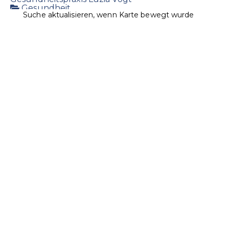
Gesundheit
Suche aktualisieren, wenn Karte bewegt wurde
Landstrasse 7, 9496 Balzers
1.03 km
+423 384 25 85
+423 384 25 85
+423 384 45 03
vogt@lie-life.li
http://www.luziavogt.li/
Massagepraxis & Körperpflegeprodukte
Ospelt Supermarkt Balzers / Roxy Markt
Lebensmittel
Landstrasse 20, 9496 Balzers, Liechtenstein
1.24
km