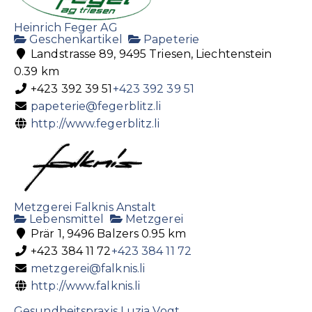
Heinrich Feger AG
Geschenkartikel
Papeterie
Landstrasse 89, 9495 Triesen, Liechtenstein
0.39 km
+423 392 39 51
+423 392 39 51
papeterie@fegerblitz.li
http://www.fegerblitz.li
Metzgerei Falknis Anstalt
Lebensmittel
Metzgerei
Prär 1, 9496 Balzers
0.95 km
+423 384 11 72
+423 384 11 72
metzgerei@falknis.li
http://www.falknis.li
Gesundheitspraxis Luzia Vogt