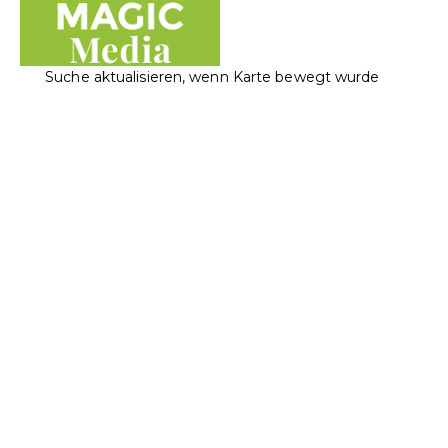
Suche aktualisieren, wenn Karte bewegt wurde
Magic Media AG
Elektronikwaren
Informatik
Landstrasse 117, 9490 Vaduz, Liechtenstein
+423 230 40 25
+423 230 40 25
office@magicmedia.li
https://www.magicmedia.li/
Apple Authorized Service Provider