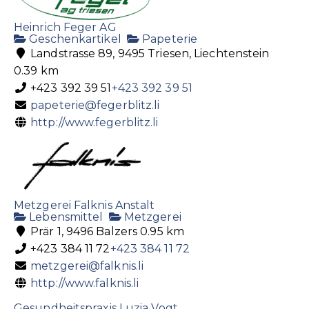
Heinrich Feger AG
Geschenkartikel
Papeterie
Landstrasse 89, 9495 Triesen, Liechtenstein
0.39 km
+423 392 39 51
+423 392 39 51
papeterie@fegerblitz.li
http://www.fegerblitz.li
Metzgerei Falknis Anstalt
Lebensmittel
Metzgerei
Prär 1, 9496 Balzers
0.95 km
+423 384 11 72
+423 384 11 72
metzgerei@falknis.li
http://www.falknis.li
Gesundheitspraxis Luzia Vogt