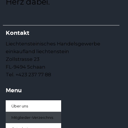
Herz dabei.
Kontakt
Liechtensteinisches Handelsgewerbe
einkaufland liechtenstein
Zollstrasse 23
FL-9494 Schaan
Tel. +423 237 77 88
Menu
Über uns
Mitglieder-Verzeichnis