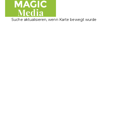
Suche aktualisieren, wenn Karte bewegt wurde
Magic Media AG
Elektronikwaren
Informatik
Landstrasse 117, 9490 Vaduz, Liechtenstein
+423 230 40 25
+423 230 40 25
office@magicmedia.li
https://www.magicmedia.li/
Apple Authorized Service Provider