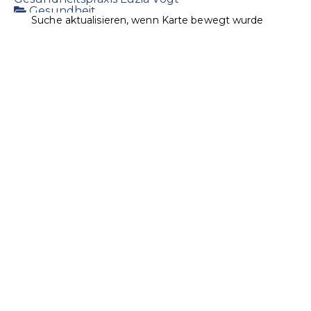
Gesundheit
Suche aktualisieren, wenn Karte bewegt wurde
Landstrasse 7, 9496 Balzers
1.03 km
+423 384 25 85
+423 384 25 85
+423 384 45 03
vogt@lie-life.li
http://www.luziavogt.li/
Massagepraxis & Körperpflegeprodukte
Ospelt Supermarkt Balzers / Roxy Markt
Lebensmittel
Landstrasse 20, 9496 Balzers, Liechtenstein
1.24
km