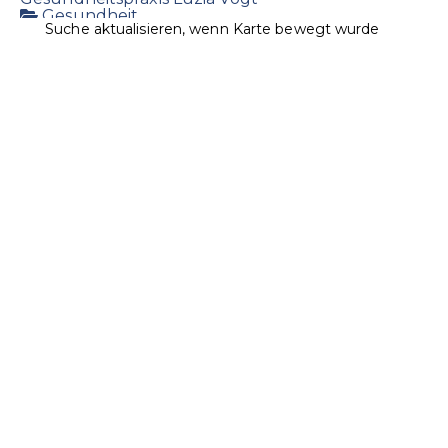
Gesundheit
Suche aktualisieren, wenn Karte bewegt wurde
Landstrasse 7, 9496 Balzers
1.03 km
+423 384 25 85
+423 384 25 85
+423 384 45 03
vogt@lie-life.li
http://www.luziavogt.li/
Massagepraxis & Körperpflegeprodukte
Ospelt Supermarkt Balzers / Roxy Markt
Lebensmittel
Landstrasse 20, 9496 Balzers, Liechtenstein
1.24
km