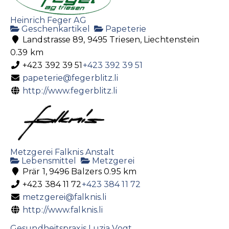
Heinrich Feger AG
Geschenkartikel
Papeterie
Landstrasse 89, 9495 Triesen, Liechtenstein
0.39 km
+423 392 39 51
+423 392 39 51
papeterie@fegerblitz.li
http://www.fegerblitz.li
Metzgerei Falknis Anstalt
Lebensmittel
Metzgerei
Prär 1, 9496 Balzers
0.95 km
+423 384 11 72
+423 384 11 72
metzgerei@falknis.li
http://www.falknis.li
Gesundheitspraxis Luzia Vogt