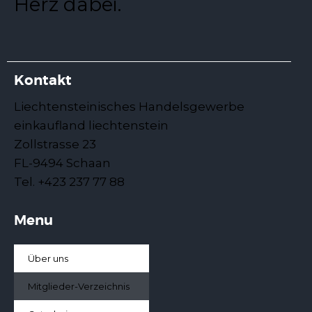
Herz dabei.
Kontakt
Liechtensteinisches Handelsgewerbe
einkaufland liechtenstein
Zollstrasse 23
FL-9494 Schaan
Tel. +423 237 77 88
Menu
Über uns
Mitglieder-Verzeichnis