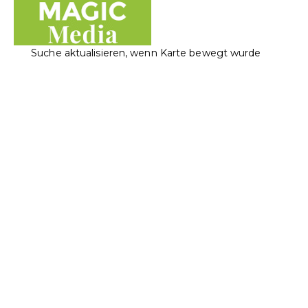
Suche aktualisieren, wenn Karte bewegt wurde
Magic Media AG
Elektronikwaren
Informatik
Landstrasse 117, 9490 Vaduz, Liechtenstein
+423 230 40 25
+423 230 40 25
office@magicmedia.li
https://www.magicmedia.li/
Apple Authorized Service Provider