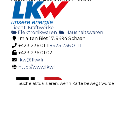
Liecht. Kraftwerke
Elektronikwaren
Haushaltswaren
Im alten Riet 17, 9494 Schaan
+423 236 01 11
+423 236 01 11
+423 236 01 02
lkw@lkw.li
http://www.lkw.li
Suche aktualisieren, wenn Karte bewegt wurde
FL 1 Shop
Elektronikwaren
Radio
TV
Poststrasse 14, 9494 Schaan, Liechtenstein
+423 237 74 00
+423 237 74 00