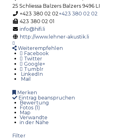
25 Schliessa
Balzers
Balzers
9496
LI
+423 380 02 02
+423 380 02 02
423 380 02 01
info@hifi.li
http://www.lehner-akustik.li
Weiterempfehlen
Facebook
Twitter
Google+
Tumblr
LinkedIn
Mail
Merken
Eintrag beanspruchen
Bewertung
Fotos (1)
Map
Verwandte
in der Nähe
Filter