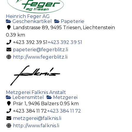
Heinrich Feger AG
Geschenkartikel
Papeterie
Landstrasse 89, 9495 Triesen, Liechtenstein
0.39 km
+423 392 39 51
+423 392 39 51
papeterie@fegerblitz.li
http://www.fegerblitz.li
Metzgerei Falknis Anstalt
Lebensmittel
Metzgerei
Prär 1, 9496 Balzers
0.95 km
+423 384 11 72
+423 384 11 72
metzgerei@falknis.li
http://www.falknis.li