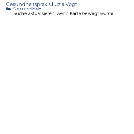
Gesundheitspraxis Luzia Vogt
Gesundheit
Suche aktualisieren, wenn Karte bewegt wurde
Landstrasse 7, 9496 Balzers
1.03 km
+423 384 25 85
+423 384 25 85
+423 384 45 03
vogt@lie-life.li
http://www.luziavogt.li/
Massagepraxis & Körperpflegeprodukte
Ospelt Supermarkt Balzers / Roxy Markt
Lebensmittel
Landstrasse 20, 9496 Balzers, Liechtenstein
1.24