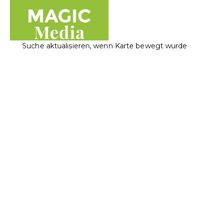
Suche aktualisieren, wenn Karte bewegt wurde
Magic Media AG
Elektronikwaren
Informatik
Landstrasse 117, 9490 Vaduz, Liechtenstein
+423 230 40 25
+423 230 40 25
office@magicmedia.li
https://www.magicmedia.li/
Apple Authorized Service Provider