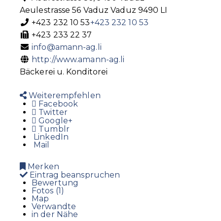
Aeulestrasse 56
Vaduz
Vaduz
9490
LI
+423 232 10 53
+423 232 10 53
+423 233 22 37
info@amann-ag.li
http://www.amann-ag.li
Bäckerei u. Konditorei
Weiterempfehlen
Facebook
Twitter
Google+
Tumblr
LinkedIn
Mail
Merken
Eintrag beanspruchen
Bewertung
Fotos (1)
Map
Verwandte
in der Nähe