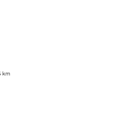
un...
3 km