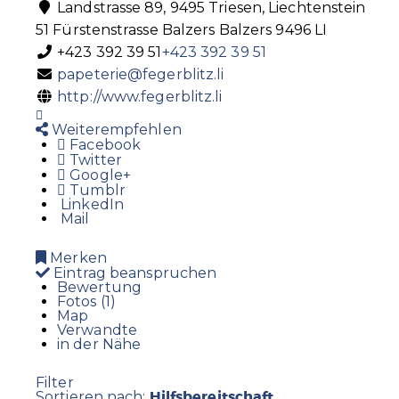
Landstrasse 89, 9495 Triesen, Liechtenstein
51 Fürstenstrasse
Balzers
Balzers
9496
LI
+423 392 39 51
+423 392 39 51
papeterie@fegerblitz.li
http://www.fegerblitz.li
Weiterempfehlen
Facebook
Twitter
Google+
Tumblr
LinkedIn
Mail
Merken
Eintrag beanspruchen
Bewertung
Fotos (1)
Map
Verwandte
in der Nähe
Filter
Hilfsbereitschaft
Sortieren nach: