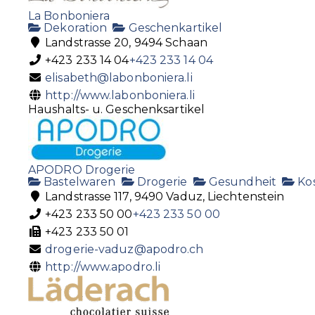
La Bonboniera
Dekoration
Geschenkartikel
Landstrasse 20, 9494 Schaan
+423 233 14 04
+423 233 14 04
elisabeth@labonboniera.li
http://www.labonboniera.li
Haushalts- u. Geschenksartikel
APODRO Drogerie
Bastelwaren
Drogerie
Gesundheit
Ko
Landstrasse 117, 9490 Vaduz, Liechtenstein
+423 233 50 00
+423 233 50 00
+423 233 50 01
drogerie-vaduz@apodro.ch
http://www.apodro.li