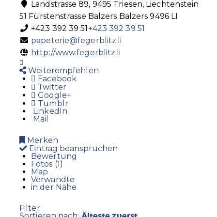
Landstrasse 89, 9495 Triesen, Liechtenstein
51 Fürstenstrasse
Balzers
Balzers
9496
LI
+423 392 39 51
+423 392 39 51
papeterie@fegerblitz.li
http://www.fegerblitz.li
Weiterempfehlen
Facebook
Twitter
Google+
Tumblr
LinkedIn
Mail
Merken
Eintrag beanspruchen
Bewertung
Fotos (1)
Map
Verwandte
in der Nähe
Filter
Älteste zuerst
Sortieren nach: