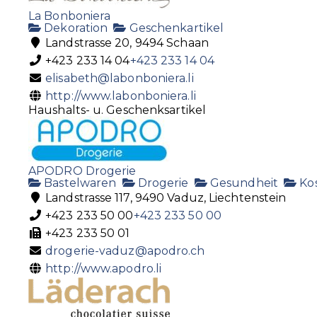
La Bonboniera
Dekoration
Geschenkartikel
Landstrasse 20, 9494 Schaan
+423 233 14 04
+423 233 14 04
elisabeth@labonboniera.li
http://www.labonboniera.li
Haushalts- u. Geschenksartikel
APODRO Drogerie
Bastelwaren
Drogerie
Gesundheit
Ko
Landstrasse 117, 9490 Vaduz, Liechtenstein
+423 233 50 00
+423 233 50 00
+423 233 50 01
drogerie-vaduz@apodro.ch
http://www.apodro.li