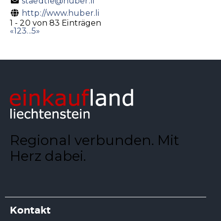
staedtle@huber.li
http://www.huber.li
1 - 20 von 83 Einträgen
«
1
2
3
...
5
»
Regional verbunden. Mit
Herz dabei.
Kontakt