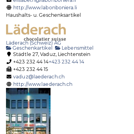
elisabeth@labonboniera.li
http://www.labonboniera.li
Haushalts- u. Geschenksartikel
Läderach (Schweiz) AG
Geschenkartikel
Lebensmittel
Städtle 27, Vaduz, Liechtenstein
+423 232 44 14
+423 232 44 14
+423 232 44 15
vaduz@laederach.ch
http://www.laederach.ch