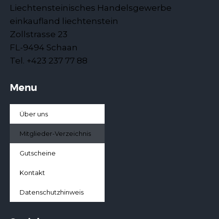
Liechtensteinisches Handelsgewerbe
einkaufland liechtenstein
Zollstrasse 23
FL-9494 Schaan
Tel. +423 237 77 88
Menu
Über uns
Mitglieder-Verzeichnis
Gutscheine
Kontakt
Datenschutzhinweis