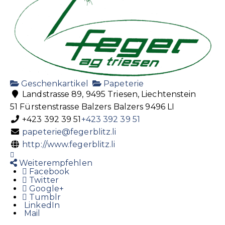
Geschenkartikel
Papeterie
Landstrasse 89, 9495 Triesen, Liechtenstein
51 Fürstenstrasse
Balzers
Balzers
9496
LI
+423 392 39 51
+423 392 39 51
papeterie@fegerblitz.li
http://www.fegerblitz.li
Weiterempfehlen
Facebook
Twitter
Google+
Tumblr
LinkedIn
Mail