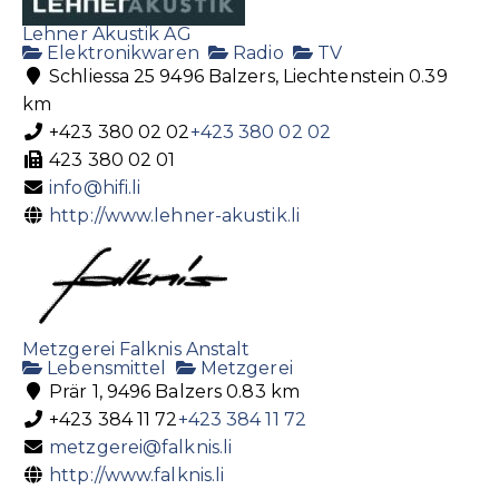
Lehner Akustik AG
Elektronikwaren
Radio
TV
Schliessa 25 9496 Balzers, Liechtenstein
0.39
km
+423 380 02 02
+423 380 02 02
423 380 02 01
info@hifi.li
http://www.lehner-akustik.li
Metzgerei Falknis Anstalt
Lebensmittel
Metzgerei
Prär 1, 9496 Balzers
0.83 km
+423 384 11 72
+423 384 11 72
metzgerei@falknis.li
http://www.falknis.li