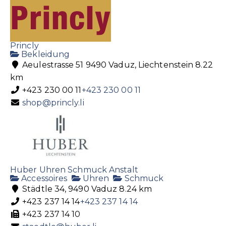
Princly
Bekleidung
Aeulestrasse 51 9490 Vaduz, Liechtenstein
8.22
km
+423 230 00 11
+423 230 00 11
shop@princly.li
Huber Uhren Schmuck Anstalt
Accessoires
Uhren
Schmuck
Städtle 34, 9490 Vaduz
8.24 km
+423 237 14 14
+423 237 14 14
+423 237 14 10