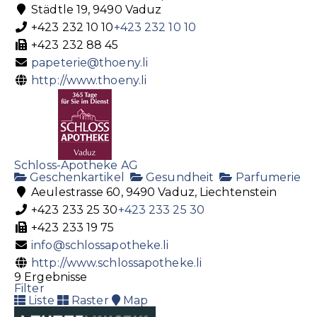
Städtle 19, 9490 Vaduz
+423 232 10 10
+423 232 10 10
+423 232 88 45
papeterie@thoeny.li
http://www.thoeny.li
Schloss-Apotheke AG
Geschenkartikel
Gesundheit
Parfumerie
Aeulestrasse 60, 9490 Vaduz, Liechtenstein
+423 233 25 30
+423 233 25 30
+423 233 19 75
info@schlossapotheke.li
http://www.schlossapotheke.li
9 Ergebnisse
Filter
Liste
Raster
Map