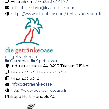
+423 392 41 77
+423 392 41 77
lo.liechtenstein@lista-office.com
https://www.lista-office.com/de/business-soluti...
die getränkeoase
Getränke
Spirituosen
Industriestrasse 44, 9495 Triesen
6.15 km
+423 233 33 11
+423 233 33 11
+423 233 33 12
info@getraenkeoase.li
http://www.getraenkeoase.li
Philippe Hefti Handels AG