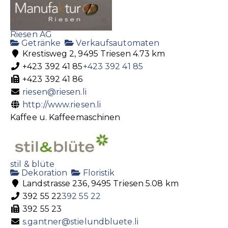
Riesen AG
Getränke
Verkaufsautomaten
Krestisweg 2, 9495 Triesen
4.73 km
+423 392 41 85
+423 392 41 85
+423 392 41 86
riesen@riesen.li
http://www.riesen.li
Kaffee u. Kaffeemaschinen
stil & blüte
Dekoration
Floristik
Landstrasse 236, 9495 Triesen
5.08 km
392 55 22
392 55 22
392 55 23
s.gantner@stielundbluete.li