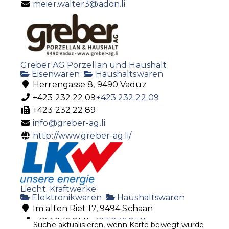
meier.walter3@adon.li
Greber AG Porzellan und Haushalt
Eisenwaren
Haushaltswaren
Herrengasse 8, 9490 Vaduz
+423 232 22 09
+423 232 22 09
+423 232 22 89
info@greber-ag.li
http://www.greber-ag.li/
Liecht. Kraftwerke
Elektronikwaren
Haushaltswaren
Im alten Riet 17, 9494 Schaan
+423 236 01 11
+423 236 01 11
Suche aktualisieren, wenn Karte bewegt wurde